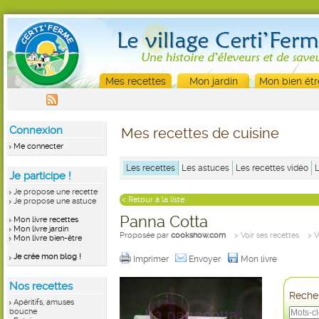
Mes recettes
Mon jardin
Mon bien êtr
Connexion
Mes recettes de cuisine
Me connecter
Les recettes
Les astuces
Les recettes vidéo
Je participe !
Je propose une recette
< Retour à la liste
Je propose une astuce
Panna Cotta
Mon livre recettes
Mon livre jardin
Proposée par
cookshow.com
> Voir ses recettes
> V
Mon livre bien-être
Je crée mon blog !
Imprimer
Envoyer
Mon livre
Nos recettes
Recher
Apéritifs, amuses
bouche