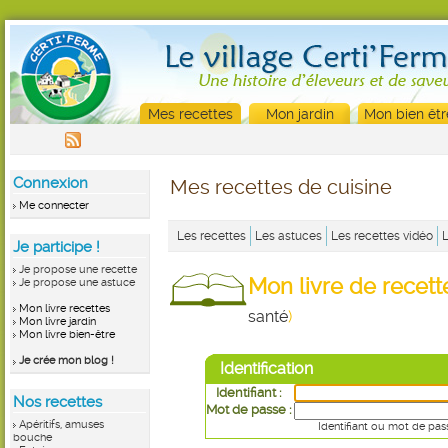
Mes recettes
Mon jardin
Mon bien êtr
Connexion
Mes recettes de cuisine
Me connecter
Les recettes
Les astuces
Les recettes vidéo
Je participe !
Je propose une recette
Mon livre de recet
Je propose une astuce
Mon livre recettes
santé
)
Mon livre jardin
Mon livre bien-être
Je crée mon blog !
Identification
Identifiant :
Nos recettes
Mot de passe :
Apéritifs, amuses
Identifiant ou mot de pas
bouche