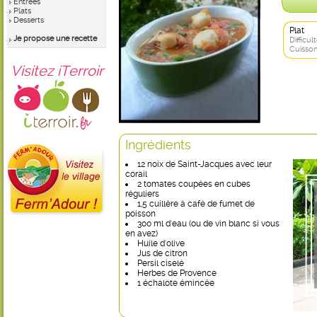
Entrées
Plats
Desserts
Plat
Je propose une recette
Difficult
Cuisson
Visitez iTerroir
Ingrédients
12 noix de Saint-Jacques avec leur
corail
2 tomates coupées en cubes
réguliers
1,5 cuillère à café de fumet de
poisson
300 ml d'eau (ou de vin blanc si vous
en avez)
Huile d'olive
Jus de citron
Persil ciselé
Herbes de Provence
1 échalote émincée