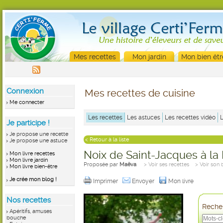
Mes recettes
Mon jardin
Mon bien êtr
Connexion
Mes recettes de cuisine
Me connecter
Les recettes
Les astuces
Les recettes vidéo
Je participe !
Je propose une recette
< Retour à la liste
Je propose une astuce
Noix de Saint-Jacques à la
Mon livre recettes
Mon livre jardin
Proposée par
Maëva
> Voir ses recettes
> Voir son 
Mon livre bien-être
Je crée mon blog !
Imprimer
Envoyer
Mon livre
Nos recettes
Recher
Apéritifs, amuses
bouche