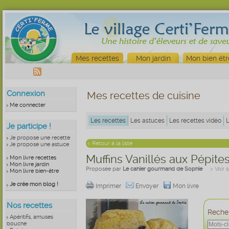
Mes recettes
Mon jardin
Mon bien êtr
Connexion
Mes recettes de cuisine
Me connecter
Les recettes
Les astuces
Les recettes vidéo
Je participe !
Je propose une recette
< Retour à la liste
Je propose une astuce
Muffins Vanillés aux Pépite
Mon livre recettes
Mon livre jardin
Proposée par
Le cahier gourmand de Sophie
> Voir 
Mon livre bien-être
Je crée mon blog !
Imprimer
Envoyer
Mon livre
Nos recettes
Recher
Apéritifs, amuses
bouche