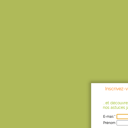
Inscrivez-
...et découvr
nos astuces ja
E-mail *
Prénom