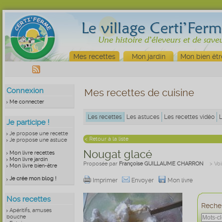
Mes recettes
Mon jardin
Mon bien êtr
Connexion
Mes recettes de cuisine
Me connecter
Les recettes
Les astuces
Les recettes vidéo
Je participe !
Je propose une recette
< Retour à la liste
Je propose une astuce
Nougat glacé
Mon livre recettes
Mon livre jardin
Proposée par
Françoise GUILLAUME CHARRON
> Voi
Mon livre bien-être
Je crée mon blog !
Imprimer
Envoyer
Mon livre
Nos recettes
Recher
Apéritifs, amuses
bouche