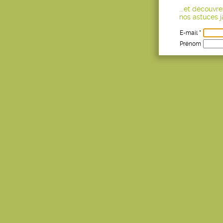
...et découvr
nos astuces ja
E-mail *
Prénom
Age