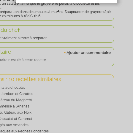
Age
* obligatoire
un saladier, ainsi que le gruyère, le persil, la ciboulette et les
.
 préparation dans des moules à muffins. Saupoudrer de gruyère râpé
e 20 minutes à 180°C, th 6.
 du chef
e vraiment simple à préparer.
aire
+
Ajouter un commentaire
re n'est lié à cette recette
s : 10 recettes similaires
ants au chocolat
, Jambon et Carottes
Gâteau du Maghreb)
mélisé à l'Ananas
ou Gâteau aux Noix
hocolat et Caramel
égés aux Amandes
Pâques aux Pêches Fondantes