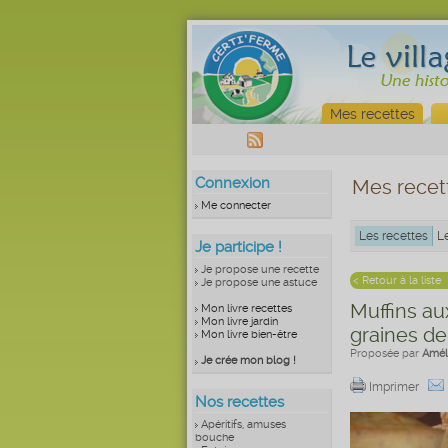
Mes recettes
Connexion
Mes recet
Me connecter
Les recettes
L
Je participe !
Je propose une recette
< Retour à la liste
Je propose une astuce
Muffins aux
Mon livre recettes
Mon livre jardin
graines de
Mon livre bien-être
Proposée par
Amél
Je crée mon blog !
Imprimer
Nos recettes
Apéritifs, amuses
bouche