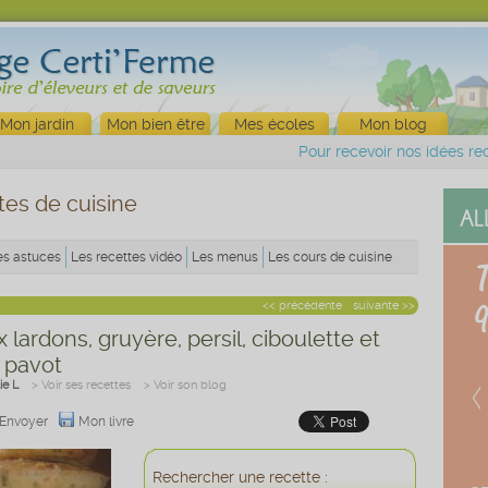
Mon jardin
Mon bien être
Mes écoles
Mon blog
Pour recevoir nos idées rec
tes de cuisine
es astuces
Les recettes vidéo
Les menus
Les cours de cuisine
<< précédente
suivante >>
 lardons, gruyère, persil, ciboulette et
 pavot
ie L
> Voir ses recettes
> Voir son blog
Envoyer
Mon livre
Rechercher une recette :