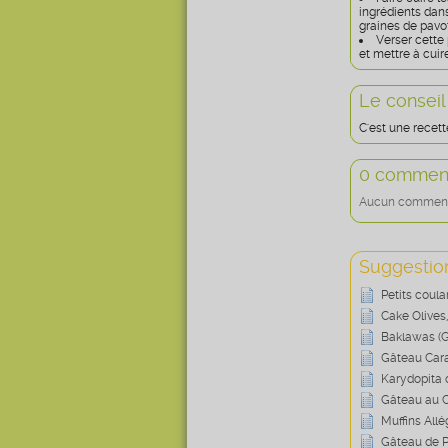
ingrédients dans 
graines de pavot
Verser cette
et mettre à cuir
Le conseil
C'est une recett
0 comment
Aucun commentai
Suggestion
Petits coul
Cake Olives
Baklawas (
Gâteau Cara
Karydopita 
Gâteau au C
Muffins All
Gâteau de 