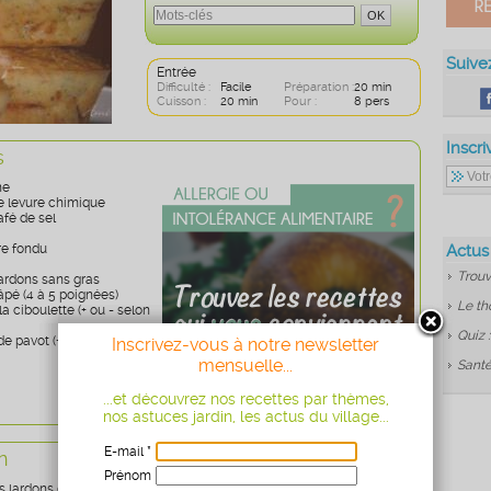
Suive
Entrée
Difficulté :
Facile
Préparation :
20 min
Cuisson :
20 min
Pour :
8 pers
Inscri
s
ne
e levure chimique
afé de sel
re fondu
Actus
Trouv
lardons sans gras
âpé (4 à 5 poignées)
Le th
la ciboulette (+ ou - selon
Quiz 
e pavot (+ ou - selon les
Inscrivez-vous à notre newsletter
mensuelle...
Santé
...et découvrez nos recettes par thèmes,
nos astuces jardin, les actus du village...
E-mail *
n
Prénom
es lardons dans une poêle antiadhésive. Mélanger tous les