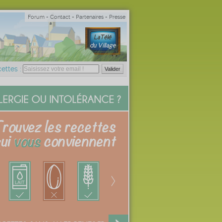
Forum
-
Contact
-
Partenaires
-
Presse
ettes :