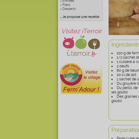
Entrées
Plats
Desserts
Je propose une recette
Visitez iTerroir
Ingrédient
220 g de fari
1/2 sachet d
1 cuillère à c
2 oeufs
80 g de beur
20 cl de lait
1 sachet de 
Du gruyère r
Du persil, de 
les goûts)
Des graines d
goûts)
Préparatio
Faire cuire l