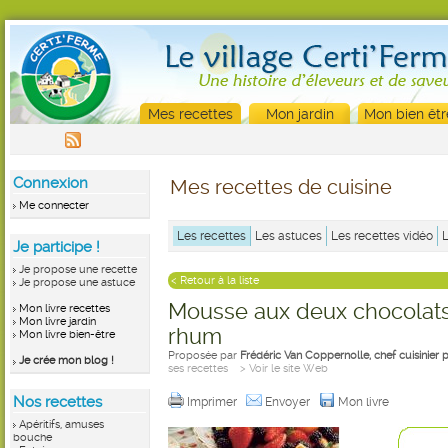
Mes recettes
Mon jardin
Mon bien êtr
Connexion
Mes recettes de cuisine
Me connecter
Les recettes
Les astuces
Les recettes vidéo
Je participe !
Je propose une recette
< Retour à la liste
Je propose une astuce
Mousse aux deux chocolats 
Mon livre recettes
Mon livre jardin
rhum
Mon livre bien-être
Proposée par
Frédéric Van Coppernolle, chef cuisinier
Je crée mon blog !
ses recettes
> Voir le site Web
Nos recettes
Imprimer
Envoyer
Mon livre
Apéritifs, amuses
bouche