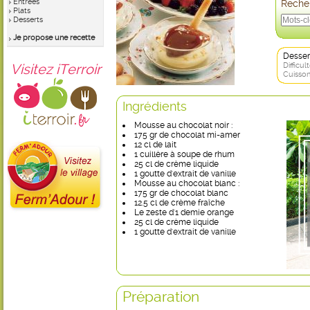
Entrées
Recher
Plats
Desserts
Je propose une recette
Desser
Visitez iTerroir
Difficult
Cuisson
Ingrédients
Mousse au chocolat noir :
175 gr de chocolat mi-amer
12 cl de lait
1 cuillère à soupe de rhum
25 cl de crème liquide
1 goutte d'extrait de vanille
Mousse au chocolat blanc :
175 gr de chocolat blanc
12.5 cl de crème fraîche
Le zeste d'1 demie orange
25 cl de crème liquide
1 goutte d'extrait de vanille
Préparation