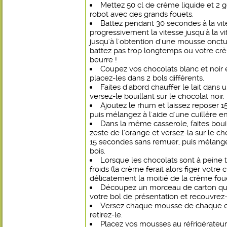
Mettez 50 cl de crème liquide et 2 g
robot avec des grands fouets.
Battez pendant 30 secondes à la vi
progressivement la vitesse jusqu'à la vi
jusqu'à l'obtention d'une mousse onct
battez pas trop longtemps ou votre cr
beurre !
Coupez vos chocolats blanc et noir 
placez-les dans 2 bols différents.
Faites d'abord chauffer le lait dans 
versez-le bouillant sur le chocolat noir.
Ajoutez le rhum et laissez reposer 
puis mélangez à l'aide d'une cuillère en
Dans la même casserole, faites bouil
zeste de l'orange et versez-la sur le ch
15 secondes sans remuer, puis mélangez
bois.
Lorsque les chocolats sont à peine 
froids (la crème ferait alors figer votre 
délicatement la moitié de la crème fou
Découpez un morceau de carton qui 
votre bol de présentation et recouvrez-
Versez chaque mousse de chaque co
retirez-le.
Placez vos mousses au réfrigérateu