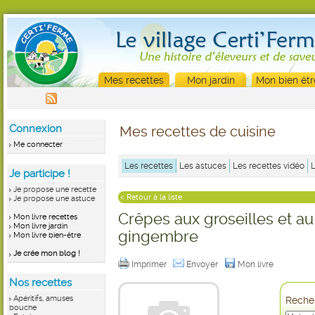
Mes recettes
Mon jardin
Mon bien êtr
Connexion
Mes recettes de cuisine
Me connecter
Les recettes
Les astuces
Les recettes vidéo
Je participe !
Je propose une recette
< Retour à la liste
Je propose une astuce
Crêpes aux groseilles et au
Mon livre recettes
Mon livre jardin
gingembre
Mon livre bien-être
Je crée mon blog !
Imprimer
Envoyer
Mon livre
Nos recettes
Apéritifs, amuses
Recher
bouche