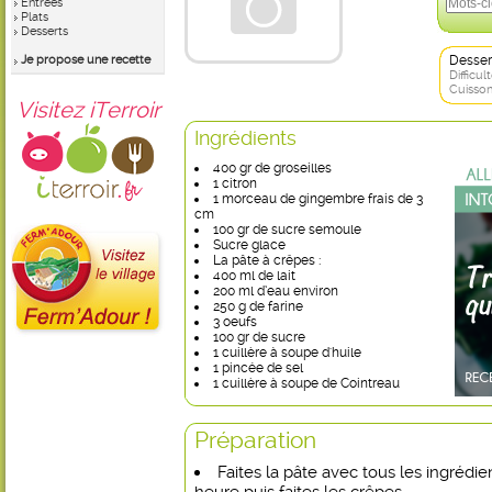
Entrées
Plats
Desserts
Je propose une recette
Desser
Difficult
Cuisson
Visitez iTerroir
Ingrédients
400 gr de groseilles
1 citron
1 morceau de gingembre frais de 3
cm
100 gr de sucre semoule
Sucre glace
La pâte à crêpes :
400 ml de lait
200 ml d’eau environ
250 g de farine
3 oeufs
100 gr de sucre
1 cuillère à soupe d'huile
1 pincée de sel
1 cuillère à soupe de Cointreau
Préparation
Faites la pâte avec tous les ingrédie