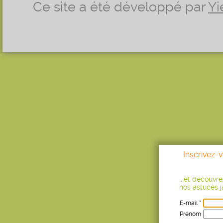
Ce site a été développé par
Yi
Inscrivez-
...et découvr
nos astuces ja
E-mail *
Prénom