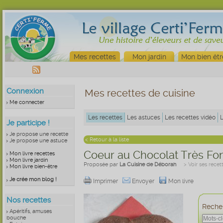
Mes recettes
Mon jardin
Mon bien êtr
Connexion
Mes recettes de cuisine
Me connecter
Les recettes
Les astuces
Les recettes vidéo
Je participe !
Je propose une recette
< Retour à la liste
Je propose une astuce
Coeur au Chocolat Très Fo
Mon livre recettes
Mon livre jardin
Proposée par
La Cuisine de Déborah
> Voir ses recet
Mon livre bien-être
Je crée mon blog !
Imprimer
Envoyer
Mon livre
Nos recettes
Recher
Apéritifs, amuses
bouche