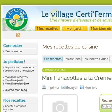
Mes recettes
Mon jardin
Mon bien êtr
Connexion
Mes recettes de cuisine
Me connecter
Les recettes
Les astuces
Les recettes vidéo
Je participe !
Je propose une recette
< Retour à la liste
Je propose une astuce
Mini Panacottas à la Crèm
Mon livre recettes
Mon livre jardin
Mon livre bien-être
Imprimer
Envoyer
Mon livre
Je crée mon blog !
Nos recettes
Recher
Apéritifs, amuses
bouche