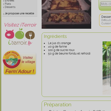
Entrées
Plats
Desserts
Je propose une recette
Desser
Difficult
Visitez iTerroir
Cuisson
Ingrédients
Le jus d'1 orange
40 g de farine
100 g de sucre roux
50 g de beurre fondu et refroidi
Préparation