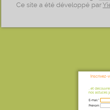
Ce site a été développé par
Yi
Inscrivez-
...et découvr
nos astuces ja
E-mail *
Prénom