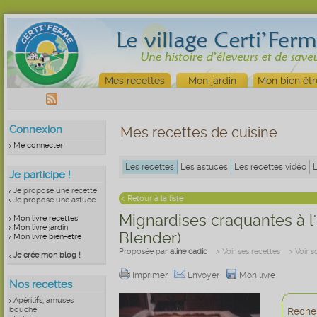
Mes recettes
Mon jardin
Mon bien êtr
Connexion
Mes recettes de cuisine
Me connecter
Les recettes
Les astuces
Les recettes vidéo
Je participe !
Je propose une recette
< Retour à la liste
Je propose une astuce
Mignardises craquantes à l
Mon livre recettes
Mon livre jardin
Blender)
Mon livre bien-être
Proposée par
aline cadic
> Voir ses recettes
> Voir 
Je crée mon blog !
Imprimer
Envoyer
Mon livre
Nos recettes
Apéritifs, amuses
bouche
Recher