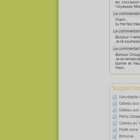
eu l'occasio
!Joyeuses fête
Le commentaire
Miam...
tu me fais trè
Le commentaire
Bonjour Yvett
Je te souhaite
Le commentaire
Bonsoir Choup
Je te remercie
bonne et heur
Marc.
Suggestion
Karydopita 
Gâteau aux 
Gâteau aux
Petits Gât
Gâteau au Y
Forêt noire
Brownie