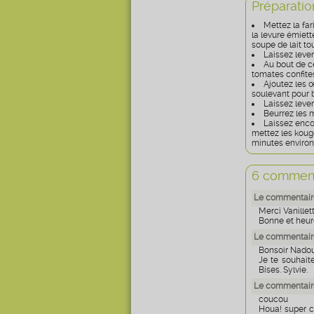
Préparatio
Mettez la far
la levure émiett
soupe de lait tou
Laissez lever
Au bout de ce
tomates confite
Ajoutez les œ
soulevant pour b
Laissez lever
Beurrez les 
Laissez encor
mettez les koug
minutes environ
6 comment
Le commentaire
Merci Vanillet
Bonne et heure
Le commentaire
Bonsoir Nado
Je te souhait
Bises. Sylvie.
Le commentair
coucou
Houa! super c