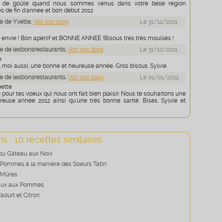
n de goûté quand nous sommes venus dans votre belle région
s de fin d'année et bon début 2012
 de Yvette.
Voir son blog
Le 31/12/2011
s envie ! Bon apériif et BONNE ANNEE !Bisous très très mouillés !
 de lesbonsrestaurants.
Voir son blog
Le 31/12/2011
e
, moi aussi, une bonne et heureuse année. Gros bisous. Sylvie.
 de lesbonsrestaurants.
Voir son blog
Le 01/01/2012
ette
 pour tes voeux qui nous ont fait bien plaisir. Nous te souhaitons une
euse année 2012 ainsi qu'une très bonne santé. Bises. Sylvie et
s : 10 recettes similaires
ou Gâteau aux Noix
Pommes à la manière des Soeurs Tatin
 Mûres
eaux aux Pommes
aourt et Citron