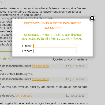
n
ine tamisée dans un grand saladier et faites-y une fontaine. Versez
ée dans la fontaine et délayez-la légèrement avec 3 cuillères à
t juste tiède et un peu de farine.
 pour que ce levain ait doublé de volume.
 temps, mélangez le lait, le sel, le beurre ramolli, les lardons et les
Inscrivez-vous à notre newsletter
s coupées en petits dés.
mensuelle...
ufs un à un et pétrissez la pâte au moins 20 minutes, en la
ien l'aérer, il faut que la pâte se détache des parois.
...et découvrez nos recettes par thèmes,
 la pâte dans le saladier. Il faut qu'elle double de volume.
moules à kougelhopf ou un moule de 24 cm de diamètre.
nos astuces jardin, les actus du village...
e la pâte lever jusqu'à ce qu'elle atteigne le bord des moules puis
elhopfs à cuire dans le four à 180°C, thermostat 6 pendant 45
E-mail *
.
Prénom
Age
* obligatoire
aires
+
Ajouter un commentaire
 de lesbonsrestaurants.
Voir son blog
Le 31/12/2011
te
use année. Bises. Sylvie.
 de lesbonsrestaurants.
Voir son blog
Le 31/12/2011
u
e un très bon réveillon ainsi qu'une bonne et heureuse année 2012.
e de nadou.
Voir son blog
Le 31/12/2011
e kougeloph! belle réalisation ça change du sucré que nous avions