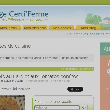
Mon jardin
Mon bien être
Mes écoles
Mon blog
Pour recevoir nos idées rec
tes de cuisine
es astuces
Les recettes vidéo
Les menus
Les cours de cuisine
<< précédente
suivante >>
s au Lard et aux Tomates confites
 et Sylvie MULLER
> Voir ses recettes
> Voir son blog
Envoyer
Mon livre
Rechercher une recette :