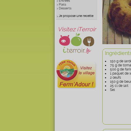
Entrées
Plats
Desserts
Je propose une recette
Visitez iTerroir
Ingrédient
150 g de lar
75 g de toma
500 g de fari
1 paquet de l
2 œufs
150 g de beu
25 cl de lait
Sel