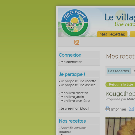
Mes recettes
Connexion
Mes recet
Me connecter
Les recettes
L
Je participe !
Je propose une recette
< Retour à la liste
Je propose une astuce
Kougelhopf
Mon livre recettes
Mon livre jardin
Proposée par
Marc
Mon livre bien-être
Je crée mon blog !
Imprimer
Nos recettes
Apéritifs, amuses
bouche