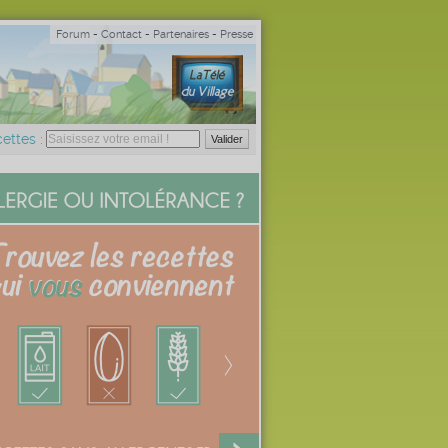
Forum
-
Contact
-
Partenaires
-
Presse
ettes :