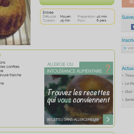
Entrée
Difficulté :
Moyen
Préparation :
40 min
Suive
Cuisson :
45 min
Pour :
6 pers
Inscri
s
dons
tes confites
Actus
ne
evure fraîche
Trouv
rre
Le th
Quiz 
Santé