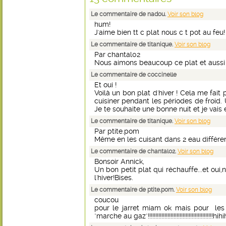
Le commentaire de nadou.
Voir son blog
hum!
J'aime bien tt c plat nous c t pot au feu
Le commentaire de titanique.
Voir son blog
Par chantal02
Nous aimons beaucoup ce plat et aussi le
Le commentaire de coccinelle
Et oui !
Voilà un bon plat d'hiver ! Cela me fait
cuisiner pendant les périodes de froid
Je te souhaite une bonne nuit et je vais 
Le commentaire de titanique.
Voir son blog
Par ptite.pom
Même en les cuisant dans 2 eau différe
Le commentaire de chantal02.
Voir son blog
Bonsoir Annick,
Un bon petit plat qui réchauffe...et ou
l'hiver!Bises.
Le commentaire de ptite.pom.
Voir son blog
coucou
pour le jarret miam ok mais pour les 
"marche au gaz"!!!!!!!!!!!!!!!!!!!!!!!!!!!!!!!!!!!!!!!!!!!hi