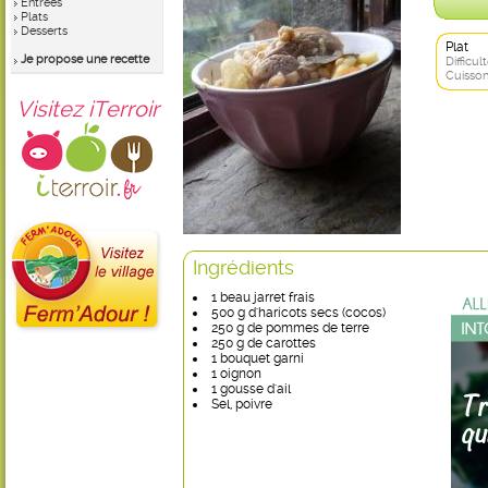
Entrées
Plats
Desserts
Plat
Je propose une recette
Difficult
Cuisson
Visitez iTerroir
Ingrédients
1 beau jarret frais
500 g d'haricots secs (cocos)
250 g de pommes de terre
250 g de carottes
1 bouquet garni
1 oignon
1 gousse d'ail
Sel, poivre