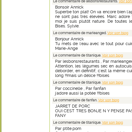
Le commentaire de lesbonsrestaurants.
Voir son
Bonsoir Annick
Superbe ton plat! On va encore bien l'a
ne sont pas très élevées. Marc adore y 
moi je suis plutôt nature. De toutes le
Bises. Sylvie.
Le commentaire de marieanged.
Voir son blog
Bonjour Annick
Tu mets de l'eau avec le tout pour cu
Marie-Ange
Le commentaire de titanique.
Voir son blog
Par lesbonsrestaurants , Par marieange
Attention, les lègumes sec en autocuis
déborder, en définitif, c'est la même cu
long !!!mais un délice !!!bises
Le commentaire de titanique.
Voir son blog
Par coccinelle , Par fanfan
j'adore aussi la potée !!!bises
Le commentaire de fanfan.
Voir son blog
JARRET DE PORC
OUI CEST TRES BONJE N Y PENSE PA
FANY
Le commentaire de titanique.
Voir son blog
Par ptite.pom