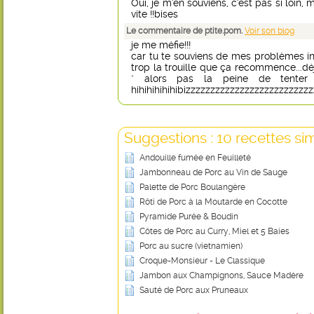
Oui, je m'en souviens, c'est pas si loin
vite !!bises
Le commentaire de ptite.pom.
Voir son blog
je me méfie!!!
car tu te souviens de mes problèmes intes
trop la trouille que ça recommence...dé
" alors pas la peine de tenter
hihihihihihibizzzzzzzzzzzzzzzzzzzzzzzzz
Suggestions : 10 recettes sim
Andouille fumée en Feuilleté
Jambonneau de Porc au Vin de Sauge
Palette de Porc Boulangère
Rôti de Porc à la Moutarde en Cocotte
Pyramide Purée & Boudin
Côtes de Porc au Curry, Miel et 5 Baies
Porc au sucre (vietnamien)
Croque-Monsieur - Le Classique
Jambon aux Champignons, Sauce Madère
Sauté de Porc aux Pruneaux