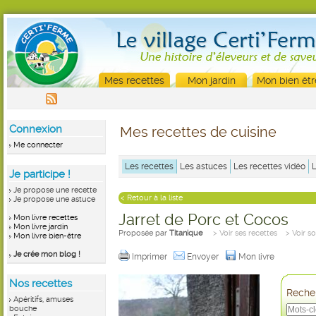
Mes recettes
Mon jardin
Mon bien êtr
Connexion
Mes recettes de cuisine
Me connecter
Les recettes
Les astuces
Les recettes vidéo
Je participe !
Je propose une recette
< Retour à la liste
Je propose une astuce
Jarret de Porc et Cocos
Mon livre recettes
Mon livre jardin
Proposée par
Titanique
> Voir ses recettes
> Voir s
Mon livre bien-être
Je crée mon blog !
Imprimer
Envoyer
Mon livre
Nos recettes
Recher
Apéritifs, amuses
bouche