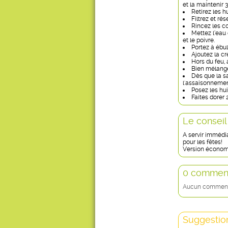
et la maintenir 
Retirez les h
Filtrez et rés
Rincez les co
Mettez l’eau
et le poivre.
Portez à ébull
Ajoutez la cr
Hors du feu, 
Bien mélanger
Dès que la sa
l'assaisonnemen
Posez les hui
Faites dorer 
Le conseil
A servir immédia
pour les fêtes!
Version économi
0 comment
Aucun commentai
Suggestion