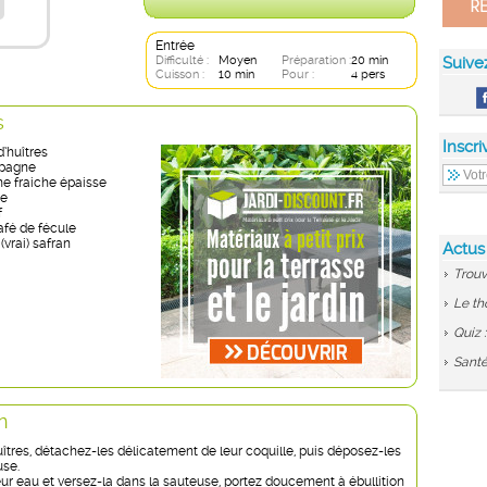
Entrée
Difficulté :
Moyen
Préparation :
20 min
Suive
Cuisson :
10 min
Pour :
4 pers
s
Inscri
’huîtres
mpagne
me fraiche épaisse
re
f
café de fécule
(vrai) safran
Actus
Trouv
Le th
Quiz 
Santé
n
îtres, détachez-les délicatement de leur coquille, puis déposez-les
use.
ur eau et versez-la dans la sauteuse, portez doucement à ébullition