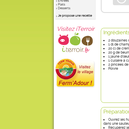
Entrées
Plats
Desserts
Je propose une recette
Visitez iTerroir
Ingrédient
2 douzaines d
1 dl de cha
20 cl de crè
20 g de beur
1 jaune d’œu
1 cuillère à 
2 pincées de 
Poivre
Préparatio
Ouvrez les hu
dans une saute
Récupérez le