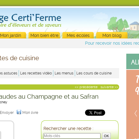
Mon jardin
Mon bien être
Mes écoles
Mon blog
Pour recevoir nos idées rec
tes de cuisine
es astuces
Les recettes vidéo
Les menus
Les cours de cuisine
<< précédente
suivante >>
haudes au Champagne et au Safran
chey
Envoyer
Mon livre
Rechercher une recette :