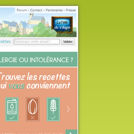
Forum
-
Contact
-
Partenaires
-
Presse
ettes :