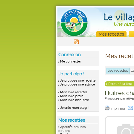
Mes recettes
Connexion
Mes recet
Me connecter
Les recettes
L
Je participe !
Je propose une recette
< Retour à la liste
Je propose une astuce
Huîtres c
Mon livre recettes
Mon livre jardin
Proposée par
auva
Mon livre bien-être
Je crée mon blog !
Imprimer
Nos recettes
Apéritifs, amuses
bouche