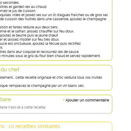
30 secondes.
uîtres et gardez-les au chaud.
ervez le jus de cuisson.
quilles vides et posez-les sur un lit d’algues fraiches ou de gros sel.
 de cuisson des huitres dans une casserole, ajoutez le champagne
ition et faites réduire aux deux tiers.
ème et le safran, laissez chauffer sur feu doux.
ajoutez le beurre puis le jaune d’œuf.
 et laissez mijoter sur feu très doux.
uce est onctueuse, ajoutez la fécule puis rectifiez
t.
tres dans leur coquille et recouvrez-les de sauce.
2 minutes sous le grill du four bien chaud et servez rapidement.
 du chef
tement... cette recette originale et chic séduira tous vos invités
que: remplacez le champagne par un vin blanc sec.
aire
+
Ajouter un commentaire
re n'est lié à cette recette
s : 10 recettes similaires