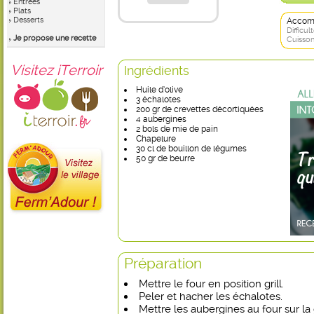
Entrées
Plats
Desserts
Accom
Difficult
Je propose une recette
Cuisson
Visitez iTerroir
Ingrédients
Huile d’olive
3 échalotes
200 gr de crevettes décortiquées
4 aubergines
2 bols de mie de pain
Chapelure
30 cl de bouillon de légumes
50 gr de beurre
Préparation
Mettre le four en position grill.
Peler et hacher les échalotes.
Mettre les aubergines au four sur la g