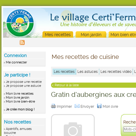
Mes recettes
Mon jardin
Mon bien êtr
Connexion
Mes recettes de cuisine
Me connecter
Les recettes
Les astuces
Les recettes vidéo
Je participe !
Je propose une recette
< Retour à la liste
Je propose une astuce
Gratin d’aubergines aux cr
Mon livre recettes
Mon livre jardin
Mon livre bien-être
Imprimer
Envoyer
Mon livre
Je crée mon blog !
Nos recettes
Recher
Apéritifs, amuses
bouche