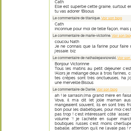
Cath
Elle est superbe cette graine, surtout en
tu vas adorer !Bisous
Le commentaire de titanique.
Voir son blog
Cath
inconnue pour moi de telle façon, mais 
Le commentaire de marie-victorine.
Voir son blo
coucou Nath
Je ne connais que la farine pour faire m
j'essaie. biz
Le commentaire de nathaliepawlowski.
Voir son
Bonjour Victorinne
Tous les matins au petit déjeuner c'
!Alors je mélange deux à trois farines, 
tes crêpes sont très onctueuses, ha j'o
une merveille.Bisous
Le commentaire de Danie.
Voir son blog
ah ! le sarrasin,(ma grand mère en faisa
Vova, il m'a dit (et jolie maman aus
mangeaient souvent, ils en sont très fria
bon pour les diabétiques, pour moi c'es
pas trop ! c'est intéressant côté "assez
volume "! je l'achète en super mar
boutiques russes c'est moins cherSup
baballe, attention qu'il ne l'avale pas ! m