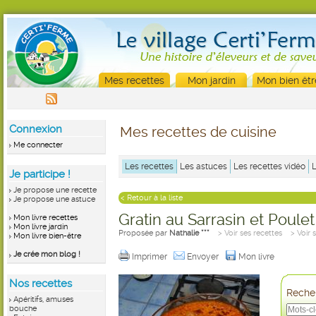
Mes recettes
Mon jardin
Mon bien êtr
Connexion
Mes recettes de cuisine
Me connecter
Les recettes
Les astuces
Les recettes vidéo
Je participe !
Je propose une recette
< Retour à la liste
Je propose une astuce
Gratin au Sarrasin et Poulet
Mon livre recettes
Mon livre jardin
Proposée par
Nathalie ***
> Voir ses recettes
> Voir 
Mon livre bien-être
Je crée mon blog !
Imprimer
Envoyer
Mon livre
Nos recettes
Recher
Apéritifs, amuses
bouche