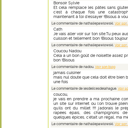
Bonsoir Sylvie
Et cela remplace les pâtes sans gluten,
c'est à chaque fois une catastrophe
maintenant à toi d'essayer !Bisous à vo
Le commentaire de nathaliepawlowski.
Voir son
Cath
Je vais aller voir sur ton site.Tu peux 
cuisson et tellement bon !Bisous toujou
Le commentaire de nathaliepawlowski.
Voir son
Coucou Nadou
Cela a un bon goût de noisette assez pro
bon !Bisous
Le commentaire de nadou.
Voir son blog
jamais cuisiner
mais nul doute que cela doit être bien b
une fois
Le commentaire de lesdelicesdelahague.
Voir s
coucou,
je vais en prendre a ma prochaine co
un site sur internet ou l'on trouve plei
qu'ils ont du millet !!!! j'adorais le p
rapées épais, des champignons de 
quelques épices, c'était un régal, ma mèr
Le commentaire de nathaliepawlowski.
Voir son