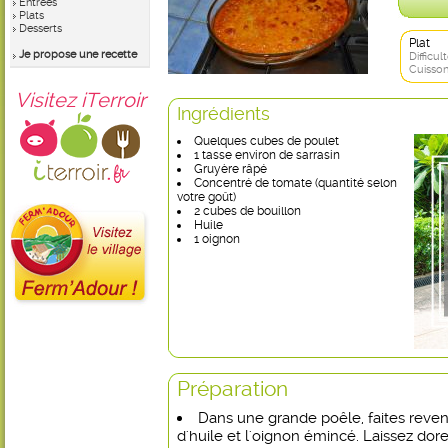
Entrées
Plats
Desserts
Plat
Je propose une recette
Difficult
Cuisson
Visitez iTerroir
Ingrédients
Quelques cubes de poulet
1 tasse environ de sarrasin
Gruyère râpé
Concentré de tomate (quantité selon
votre goût)
2 cubes de bouillon
Huile
1 oignon
Préparation
Dans une grande poêle, faites reveni
d'huile et l'oignon émincé. Laissez dore