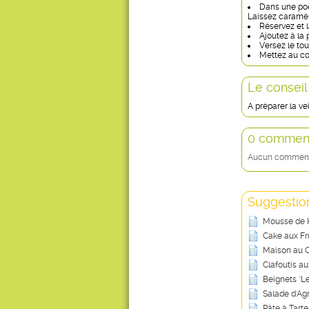
Dans une poê
Laissez caramél
Réservez et la
Ajoutez à la
Versez le to
Mettez au co
Le conseil
A préparer la vei
0 comment
Aucun commentai
Suggestion
Mousse de 
Cake aux Fru
Maison au C
Clafoutis au
Beignets "L
Salade d'Ag
Pâte à Tarte