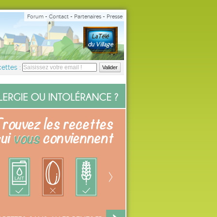
Forum
-
Contact
-
Partenaires
-
Presse
ettes :