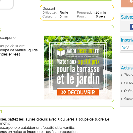
Dessert
Difficulté :
Facile
Préparation :
10 min
Cuisson :
0 min
Pour :
6 pers
Suive
s
ascarpone
Inscri
 soupe de sucre
 soupe de vanille liquide
ndes effilées
Actus
Trouv
Le th
Quiz 
Santé
n
ier, battez les jaunes d’œufs avec 5 cuillères à soupe de sucre. Le
nchir.
ascarpone préalablement fouetté et la vanille.
ancs en neige et incorporez-les à la préparation.