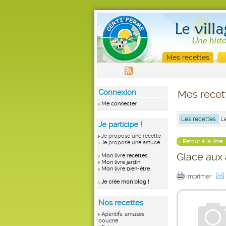
Mes recettes
Connexion
Mes recet
Me connecter
Les recettes
L
Je participe !
Je propose une recette
< Retour à la liste
Je propose une astuce
Glace aux
Mon livre recettes
Mon livre jardin
Mon livre bien-être
Imprimer
Je crée mon blog !
Nos recettes
Apéritifs, amuses
bouche