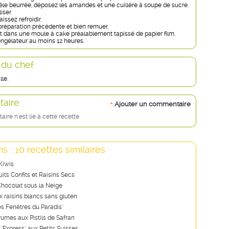
le beurrée, déposez les amandes et une cuillère à soupe de sucre.
iser.
issez refroidir.
 préparation précédente et bien remuer.
ut dans une moule à cake préalablement tapissé de papier film.
ngélateur au moins 12 heures.
 du chef
lle.
aire
+
Ajouter un commentaire
re n'est lié à cette recette
s : 10 recettes similaires
Kiwis
its Confits et Raisins Secs
hocolat sous la Neige
x raisins blancs sans gluten
es Fenêtres du Paradis"
rumes aux Pistils de Safran
 "Express" aux Petits Suisses