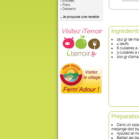
Entrées
Plats
Desserts
Je propose une recette
Visitez iTerroir
Ingrédient
250 gr de m
4 œufs
6 cuillères à
3 cuillères à
200 gr d’ama
Préparatio
Dans un salad
mélange doit bla
Ajoutez le m
Battez les bl