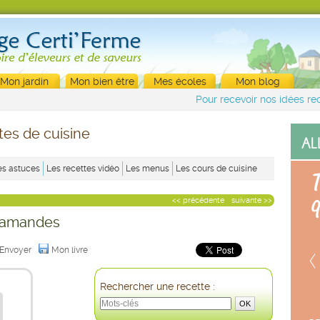
Mon jardin
Mon bien être
Mes écoles
Mon blog
Pour recevoir nos idées rec
tes de cuisine
es astuces
Les recettes vidéo
Les menus
Les cours de cuisine
<< précédente
suivante >>
 amandes
Envoyer
Mon livre
Rechercher une recette :