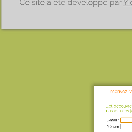
Ce site a été développé par
Yi
Inscrivez-
...et découvr
nos astuces ja
E-mail *
Prénom