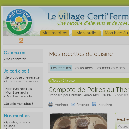
Mes recettes
Mon jardin
Mon bien êtr
Connexion
Mes recettes de cuisine
Me connecter
Les recettes
Les astuces
Les recettes vidéo
Je participe !
Je propose une recette
< Retour à la liste
Je propose une astuce
Compote de Poires au Th
Mon livre recettes
Mon livre jardin
Proposée par
Christine PAVAN MELLINGER
> Voir ses
Mon livre bien-être
Je crée mon blog !
Imprimer
Envoyer
Mon livre
Nos recettes
Recher
Apéritifs, amuses
bouche