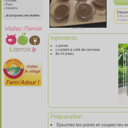
Entrées
Plats
Desserts
Desser
Je propose une recette
Difficult
Cuisson
Visitez iTerroir
Ingrédients
4 poires
1 cuillère à café de cannelle
80 ml d'eau
Préparation
Épluchez les poires et coupez-les 