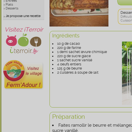
Entrées
Plats
Desserts
Desser
Je propose une recette
Difficult
Cuisson
Visitez iTerroir
Ingrédients
10 g de cacao
220 g de farine
1 demi sachet levure chimique
220 g de sucre glace
1 sachet sucre vanillé
4 oeufs entiers
125 g de beurre
2 cuillères à soupe de lait
Préparation
Faites ramollir le beurre et mélange
sucre vanillé.