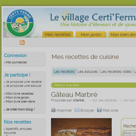
Mes recettes
Mon jardin
Mon bien êtr
Connexion
Mes recettes de cuisine
Me connecter
Les recettes
Les astuces
Les recettes vidéo
Je participe !
Je propose une recette
< Retour à la liste
Je propose une astuce
Gâteau Marbré
Mon livre recettes
Mon livre jardin
Proposée par
chantal .
> Voir ses recettes
> Voir son
Mon livre bien-être
Je crée mon blog !
Imprimer
Envoyer
Mon livre
Nos recettes
Recher
Apéritifs, amuses
bouche