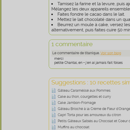
Tamisez la farine et la levure, puis a
Mélangez les deux appareils ensemble
Faites fondre le cacao dans le lait.
Mettez le lait chocolaté dans un quar
Beurrez un moule à cake, versez le
alternativement, puis faites cuire 50 mi
1 commentaire
Le commentaire de titanique.
Voir son blog
merci
petite Chantal, en + j'en ai jamais fait !bises
Suggestions : 10 recettes sim
Gâteau Caramélisé aux Pommes
Cake au thon, courgettes et curry
Cake Jambon-Fromage
Gâteau Brioché à la Crème de Fleur d'Orang
Capri Torta pour les amoureux du citron
Petits Gâteaux Sablés au Chocolat et Coeu
Muffins au chocolat