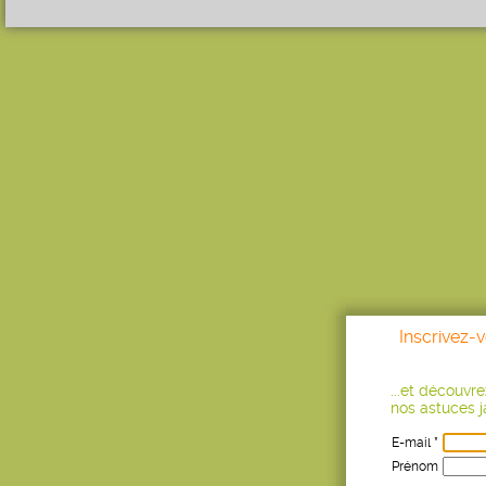
Inscrivez-
...et découvr
nos astuces ja
E-mail *
Prénom