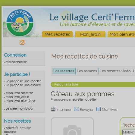
Mes recettes
Mon jardin
Mon bien êtr
Connexion
Mes recettes de cuisine
Me connecter
Les recettes
Les astuces
Les recettes vidéo
Je participe !
Je propose une recette
< Retour à la liste
Je propose une astuce
Gâteau aux pommes
Mon livre recettes
Mon livre jardin
Proposée par
aurelien quellier
Mon livre bien-être
Je crée mon blog !
Imprimer
Envoyer
Mon livre
Nos recettes
Recher
Apéritifs, amuses
bouche