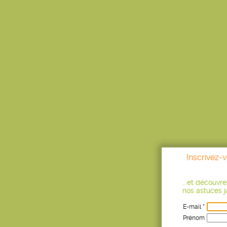
Inscrivez-
...et découvr
nos astuces ja
E-mail *
Prénom