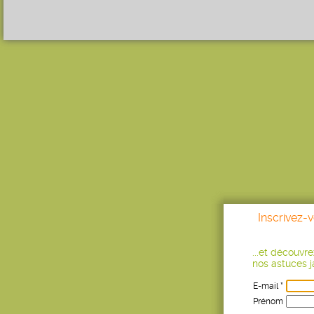
Inscrivez-
...et découvr
nos astuces ja
E-mail *
Prénom