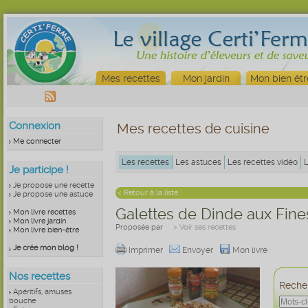
Mes recettes
Mon jardin
Mon bien êtr
Connexion
Mes recettes de cuisine
Me connecter
Les recettes
Les astuces
Les recettes vidéo
Je participe !
Je propose une recette
< Retour à la liste
Je propose une astuce
Galettes de Dinde aux Fin
Mon livre recettes
Mon livre jardin
Proposée par
> Voir ses recettes
Mon livre bien-être
Je crée mon blog !
Imprimer
Envoyer
Mon livre
Nos recettes
Recher
Apéritifs, amuses
bouche