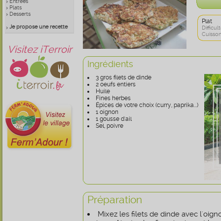
Entrées
Plats
Desserts
Plat
Je propose une recette
Difficult
Cuisson
Visitez iTerroir
Ingrédients
3 gros filets de dinde
2 oeufs entiers
Huile
Fines herbes
Épices de votre choix (curry, paprika...)
1 oignon
1 gousse d'ail
Sel, poivre
Préparation
Mixez les filets de dinde avec l'oigno