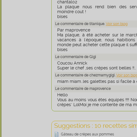
chantal02
La plaque nous rend bien des serv
moindre cout !
bises
Le commentaire de titanique.
Voir son blog
Par maprovence
Ma plaque, à été acheter sur le marc
vacances à l'époque, nous habitions 
monde peut acheter cette plaque il suffi
bises
Le commentaire de Gigi
Coucou Annick
Super le chef ,ses crêpes sont belles !!.. 
Le commentaire de chezmamygigi.
Voir son blo
miam miam..les galettes pas si facile à é
Le commentaire de maprovence
Hello
Vous au moins vous êtes équipés !!!! No
crêpes" LolMoi je me contente de ma mo
Suggestions : 10 recettes sim
Gâteau de crêpes aux pommes