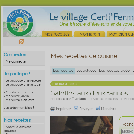
Mes recettes
Mon jardin
Mon bien êtr
Connexion
Mes recettes de cuisine
Me connecter
Les recettes
Les astuces
Les recettes vidéo
Je participe !
Je propose une recette
< Retour à la liste
Je propose une astuce
Galettes aux deux farines
Mon livre recettes
Mon livre jardin
Proposée par
Titanique
> Voir ses recettes
> Voir s
Mon livre bien-être
Je crée mon blog !
Imprimer
Envoyer
Mon livre
Nos recettes
Recher
Apéritifs, amuses
bouche