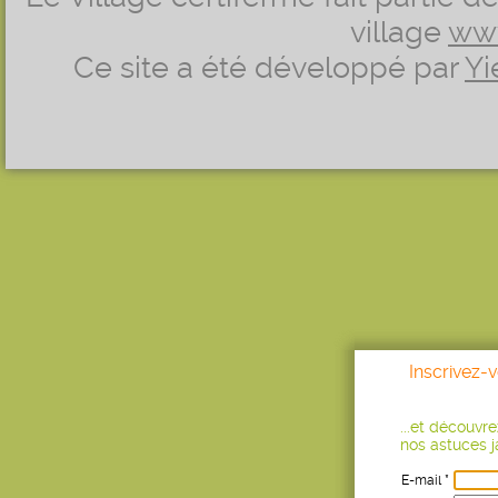
village
ww
Ce site a été développé par
Yi
Inscrivez-
...et découvr
nos astuces ja
E-mail *