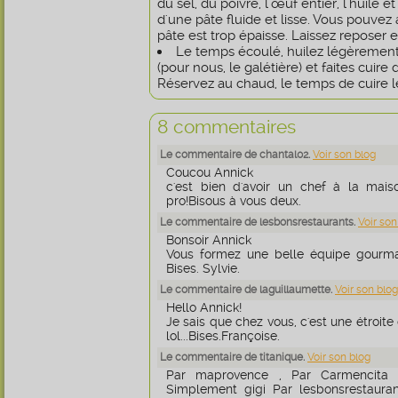
du sel, du poivre, l'œuf entier, l'huile et
d'une pâte fluide et lisse. Vous pouvez 
pâte est trop épaisse. Laissez reposer e
Le temps écoulé, huilez légèrement
(pour nous, le galétière) et faites cuire
Réservez au chaud, le temps de cuire le
8 commentaires
Le commentaire de chantal02.
Voir son blog
Coucou Annick
c'est bien d'avoir un chef à la maiso
pro!Bisous à vous deux.
Le commentaire de lesbonsrestaurants.
Voir son
Bonsoir Annick
Vous formez une belle équipe gourma
Bises. Sylvie.
Le commentaire de laguillaumette.
Voir son blog
Hello Annick!
Je sais que chez vous, c'est une étroite 
lol...Bises.Françoise.
Le commentaire de titanique.
Voir son blog
Par maprovence , Par Carmencita 
Simplement gigi Par lesbonsrestaurant