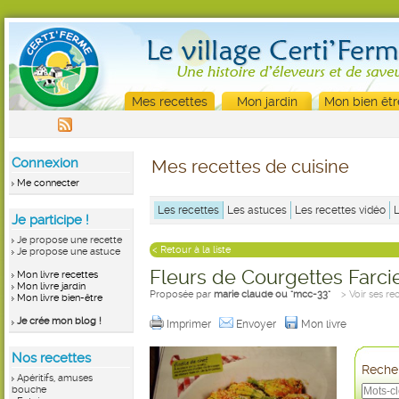
Mes recettes
Mon jardin
Mon bien êtr
Connexion
Mes recettes de cuisine
Me connecter
Les recettes
Les astuces
Les recettes vidéo
Je participe !
Je propose une recette
< Retour à la liste
Je propose une astuce
Fleurs de Courgettes Farci
Mon livre recettes
Mon livre jardin
Proposée par
marie claude ou "mcc-33"
> Voir ses re
Mon livre bien-être
Je crée mon blog !
Imprimer
Envoyer
Mon livre
Nos recettes
Recher
Apéritifs, amuses
bouche