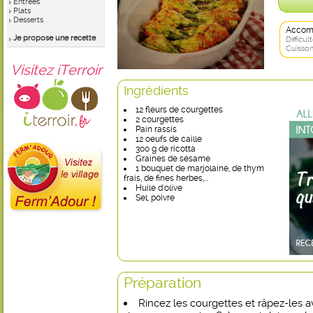
Entrées
Plats
Desserts
Accom
Je propose une recette
Difficult
Cuisson
Visitez iTerroir
Ingrédients
12 fleurs de courgettes
2 courgettes
Pain rassis
12 oeufs de caille
300 g de ricotta
Graines de sésame
1 bouquet de marjolaine, de thym
frais, de fines herbes,...
Huile d'olive
Sel, poivre
Préparation
Rincez les courgettes et râpez-les a