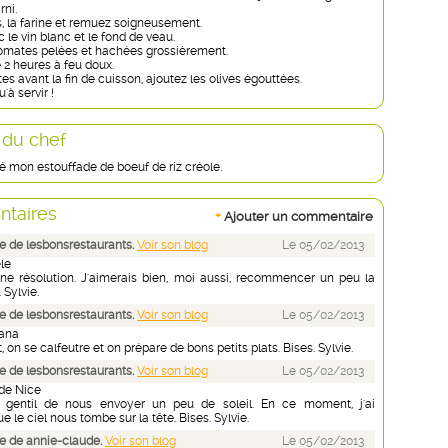
rni.
s, la farine et remuez soigneusement.
 le vin blanc et le fond de veau.
tomates pelées et hachées grossièrement.
 2 heures à feu doux.
s avant la fin de cuisson, ajoutez les olives égouttées.
u'à servir !
 du chef
 mon estouffade de boeuf de riz créole.
taires
+
Ajouter un commentaire
 de lesbonsrestaurants.
Voir son blog
Le 05/02/2013
le
ne résolution. J'aimerais bien, moi aussi, recommencer un peu la
 Sylvie.
 de lesbonsrestaurants.
Voir son blog
Le 05/02/2013
ana
on se calfeutre et on prépare de bons petits plats. Bises. Sylvie.
 de lesbonsrestaurants.
Voir son blog
Le 05/02/2013
de Nice
gentil de nous envoyer un peu de soleil. En ce moment, j'ai
e le ciel nous tombe sur la tête. Bises. Sylvie.
e de annie-claude.
Voir son blog
Le 05/02/2013