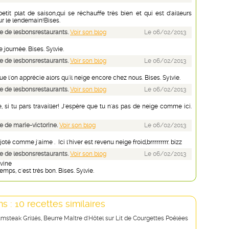
etit plat de saison,qui se réchauffe très bien et qui est d'ailleurs
r le lendemain!Bises.
 de lesbonsrestaurants.
Voir son blog
Le 06/02/2013
 journée. Bises. Sylvie.
 de lesbonsrestaurants.
Voir son blog
Le 06/02/2013
que l'on apprécie alors qu'il neige encore chez nous. Bises. Sylvie.
 de lesbonsrestaurants.
Voir son blog
Le 06/02/2013
 si tu pars travailler! J'espère que tu n'as pas de neige comme ici.
 de marie-victorine.
Voir son blog
Le 06/02/2013
oté comme j'aime . Ici l'hiver est revenu neige froid,brrrrrrrrr. bizz
 de lesbonsrestaurants.
Voir son blog
Le 06/02/2013
evine
mps, c'est très bon. Bises. Sylvie.
s : 10 recettes similaires
steak Grillés, Beurre Maître d'Hôtel sur Lit de Courgettes Poêlées