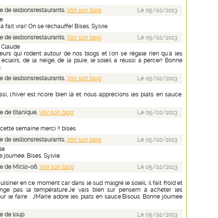
 de lesbonsrestaurants.
Voir son blog
Le 05/02/2013
e
 à fait vrai! On se réchauffe! Bises. Sylvie.
 de lesbonsrestaurants.
Voir son blog
Le 05/02/2013
 Claude
eurs qui rodent autour de nos blogs et l'on se régale rien qu'à les
 éclairs, de la neige, de la pluie, le soleil a réussi à percer! Bonne
.
 de lesbonsrestaurants.
Voir son blog
Le 05/02/2013
i, l'hiver est ncore bien là et nous apprécions les plats en sauce.
 de titanique.
Voir son blog
Le 05/02/2013
cette semaine merci !! bises
 de lesbonsrestaurants.
Voir son blog
Le 05/02/2013
le
 journée. Bises. Sylvie.
e de Miclo-06.
Voir son blog
Le 05/02/2013
cuisiner en ce moment car dans le sud malgré le soleil, il fait froid et
ange pas la température.Je vais bien sur pensern à acheter les
our le faire . JMarie adore les plats en sauce.Bisous Bonne journée
e de loup
Le 05/02/2013