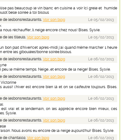
tilise pas beaucoup le vin blanc en cuisine a voir Ici grele et humide
ulot belle soirée a toi bisous
 de lesbonsrestaurants.
Voir son blog
Le 05/02/2013
k
a nous réchauffer...Il neige encore chez nous! Bises. Sylvie.
de les tilleuls.
Voir son blog
Le 05/02/2013
eun bon plat d'hiver!cet apres-midi j'ai quand même marcher 1 heure
 entre les giboulées!bonne soirée.bisous.
 de lesbonsrestaurants.
Voir son blog
Le 06/02/2013
lyne
peu le même temps. Neige...et encore de la neige! Bises. Sylvie.
 de lesbonsrestaurants.
Voir son blog
Le 06/02/2013
 Victorine
 aussi! l'hiver est encore bien là et on se calfeutre toujours. Bises.
 de lesbonsrestaurants.
Voir son blog
Le 06/02/2013
al
 est vrai et le lendemain, on les apprécie encore bien mieux, ces
es. Sylvie.
 de lesbonsrestaurants.
Voir son blog
Le 06/02/2013
elle
ison. Nous avons eu encore de la neige aujourd'hui! Bises. Sylvie.
 de chantal02.
Voir son blog
Le 06/02/2013