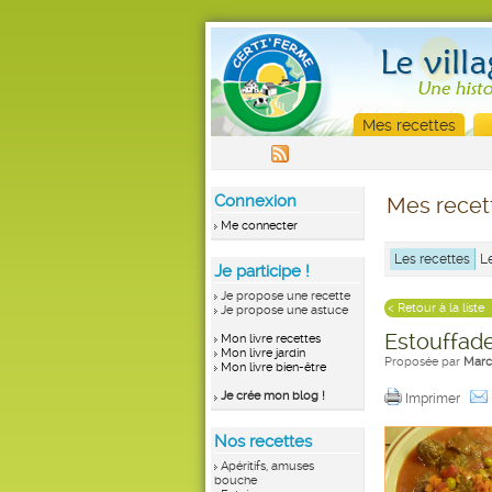
Mes recettes
Connexion
Mes recet
Me connecter
Les recettes
L
Je participe !
Je propose une recette
< Retour à la liste
Je propose une astuce
Estouffade
Mon livre recettes
Mon livre jardin
Proposée par
Marc
Mon livre bien-être
Je crée mon blog !
Imprimer
Nos recettes
Apéritifs, amuses
bouche