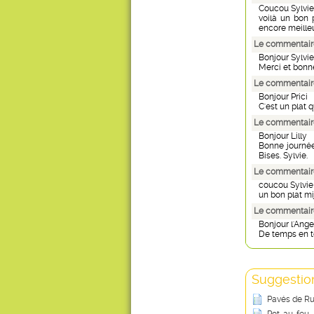
Coucou Sylvie
voilà un bon p
encore meilleu
Le commentaire
Bonjour Sylvie
Merci et bonne
Le commentaire
Bonjour Prici
C'est un plat 
Le commentaire
Bonjour Lilly
Bonne journée,
Bises. Sylvie.
Le commentaire
coucou Sylvie
un bon plat mij
Le commentaire
Bonjour l'Ang
De temps en te
Suggestion
Pavés de Rum