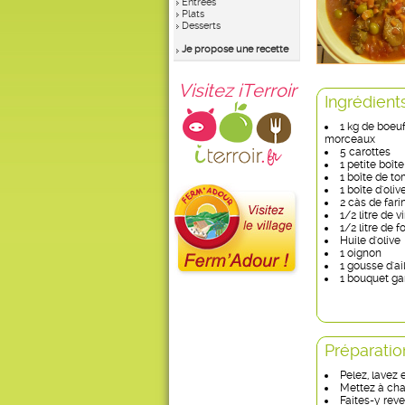
Entrées
Plats
Desserts
Je propose une recette
Visitez iTerroir
Ingrédient
1 kg de boeu
morceaux
5 carottes
1 petite boî
1 boîte de t
1 boîte d'oliv
2 càs de fari
1/2 litre de v
1/2 litre de 
Huile d'olive
1 oignon
1 gousse d'ai
1 bouquet ga
Préparatio
Pelez, lavez 
Mettez à chau
Faites-y rev