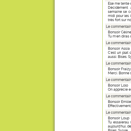
Elle me tente 
Décidément 
semaine se co
midi pour les
très fort sur 
Le commentaire
Bonsoir Célin
Tu m'en diras 
Le commentaire
Bonsoir Assia
C'est un plat 
aussi. Bises. S
Le commentaire
Bonsoir Fraizy
Merci. Bonne so
Le commentaire
Bonsoir Lolo
On apprécie en
Le commentaire
Bonsoir Emilie
Effectivement,
Le commentaire
Bonsoir Loup
Tu essaierau 
aujourd'hui, d
Bises. Sylvie.