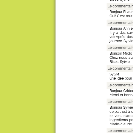
Le commentaire
Bonjour FLaur
Oui! C'est tout
Le commentaire
Bonjour Annie
Il y a des sav
voir.Après des
journée. Sylvie
Le commentaire
Bonsoir Miclo
Chez nous auss
Bises. Sylvie.
Le commentaire
Sylvie
une idée pour 
Le commentaire
Bonjour Gridel
Merci et bonne
Le commentair
Bonjour Sylvie
ce plat est à 
le vent n'arr
ingrédients p
Marie-claude
Le commentair