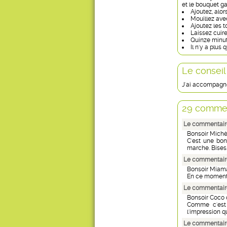
et le bouquet ga
Ajoutez, alor
Mouillez avec
Ajoutez les 
Laissez cuire
Quinze minute
Il n'y a plus q
Le conseil
J'ai accompagné
29 commen
Le commentaire
Bonsoir Michè
C'est une bon
marche. Bises.
Le commentaire
Bonsoir Miam
En ce moment, 
Le commentaire
Bonsoir Coco 
Comme c'est 
l'impression qu
Le commentair