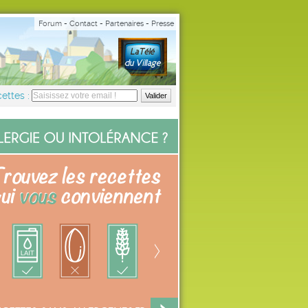
Forum
-
Contact
-
Partenaires
-
Presse
ettes :