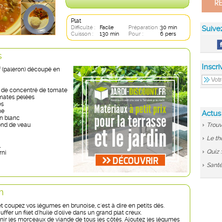
Plat
Difficulté :
Facile
Préparation :
30 min
Suive
Cuisson :
130 min
Pour :
6 pers
s
Inscri
f (paleron) découpé en
te de concentré de tomate
omates pelées
es
ne
Actus
in blanc
fond de veau
Trouv
Le th
l
Quiz 
rni
Santé
n
et coupez vos légumes en brunoise, c'est à dire en petits dés.
ffer un filet d'huile d'olive dans un grand plat creux.
enir les morceaux de viande de tous les côtés. Ajoutez les légumes