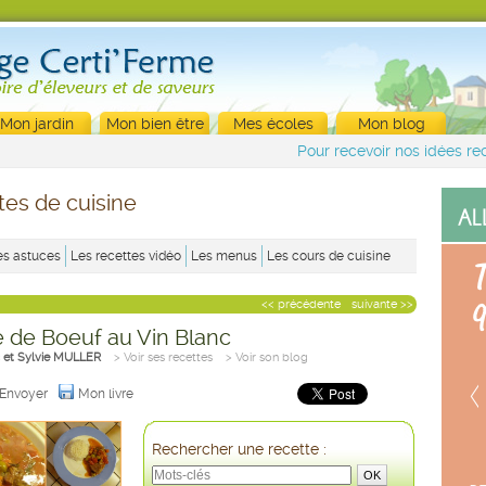
Mon jardin
Mon bien être
Mes écoles
Mon blog
Pour recevoir nos idées rec
tes de cuisine
es astuces
Les recettes vidéo
Les menus
Les cours de cuisine
<< précédente
suivante >>
 de Boeuf au Vin Blanc
 et Sylvie MULLER
> Voir ses recettes
> Voir son blog
Envoyer
Mon livre
Rechercher une recette :