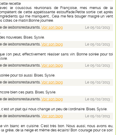
cette recette
avec le couscous réunionais de Françoise, mes menus de la
mplètent de cette appétissante estouffade.Petite sortie cet après
 ingrédients qui me manquent... Cela me fera bouger malgré un vent
nos côtes ce matin.Bonne journée.
 de lesbonsrestaurants.
Voir son blog
Le 05/02/2013
e
des nouvelles. Bises. Sylvie.
 de lesbonsrestaurants.
Voir son blog
Le 05/02/2013
que l'on peut, effectivement réaliser sans vin. Bonne soirée pour toi
ylvie.
 de lesbonsrestaurants.
Voir son blog
Le 05/02/2013
irée pour toi aussi. Bises. Sylvie.
 de lesbonsrestaurants.
Voir son blog
Le 05/02/2013
core bien ces plats. Bises. Sylvie.
 de lesbonsrestaurants.
Voir son blog
Le 05/02/2013
 c'est un plat qui nous change un peu de l'ordinaire. Bises. Sylvie.
 de lesbonsrestaurants.
Voir son blog
Le 05/02/2013
le vin blanc en cuisine. C'est très bon. Nous aussi, nous avons eu,
e la grêle, de la neige et même des éclairs! Bon courage pour ce soir.