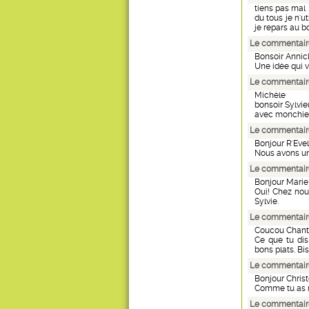
tiens pas mal
du tous je n'u
je repars au bo
Le commentaire
Bonsoir Annic
Une idée qui v
Le commentaire 
Michèle
bonsoir Sylvi
avec monchien
Le commentaire
Bonjour R'Eve
Nous avons un 
Le commentaire
Bonjour Marie
Oui! Chez nous
Sylvie.
Le commentaire
Coucou Chant
Ce que tu dis
bons plats. Bis
Le commentaire
Bonjour Christ
Comme tu as ra
Le commentaire