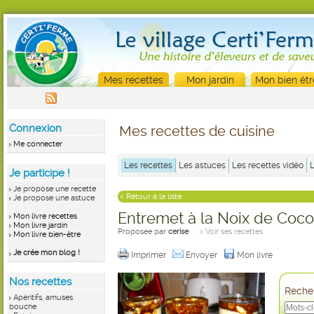
Mes recettes
Mon jardin
Mon bien êtr
Connexion
Mes recettes de cuisine
Me connecter
Les recettes
Les astuces
Les recettes vidéo
Je participe !
Je propose une recette
< Retour à la liste
Je propose une astuce
Entremet à la Noix de Coc
Mon livre recettes
Mon livre jardin
Proposée par
cerise
> Voir ses recettes
Mon livre bien-être
Je crée mon blog !
Imprimer
Envoyer
Mon livre
Nos recettes
Recher
Apéritifs, amuses
bouche