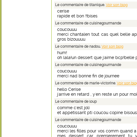
Le commentaire de titanique.
Voir son blog
cerise
rapide et bon !!bises
Le commentaire de cuisinegourmande
coucouuu
merci chantalen tout cas quel belle apr
gros bizouuuu
Le commentaire de nadou.
Voir son blog
hum!
oh lala!un dessert que j'aime bcp!belle p
Le commentaire de cuisinegourmande
coucouuu
merci nad bonne fin de journee
Le commentaire de marie-victorine.
Voir son blo
hello Cerise
j'arrive en retard , y'en reste un pour mo
Le commentaire de loup
comme c'est joli
et appétissant pti coucou copine bisous
Le commentaire de cuisinegourmande
coucouuu
merci les filles pour vos comm quand a
mes dessert car premierement tu 