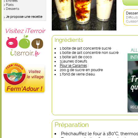
Entrées
Plats
Desserts
Desser
Je propose une recette
Difficult
Cuisson
Visitez iTerroir
Ingrédients
1 boîte de lait concentré sucré
1 boîte de lait concentré non sucré
1 boîte lait de coco
3 jaunes d'oeufs
Pour le Caramel
:
200 g de sucre en poudre
1 fond de verre d'eau
Préparation
Préchauffez le four à 180°C, thermos