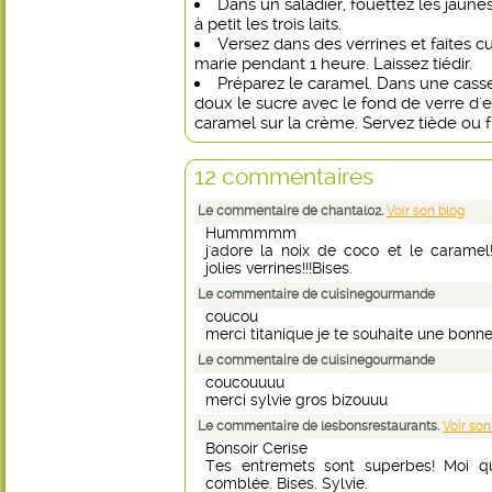
Dans un saladier, fouettez les jaunes
à petit les trois laits.
Versez dans des verrines et faites c
marie pendant 1 heure. Laissez tiédir.
Préparez le caramel. Dans une casser
doux le sucre avec le fond de verre d'
caramel sur la crème. Servez tiède ou fr
12 commentaires
Le commentaire de chantal02.
Voir son blog
Hummmmm
j'adore la noix de coco et le caramel!
jolies verrines!!!Bises.
Le commentaire de cuisinegourmande
coucou
merci titanique je te souhaite une bonn
Le commentaire de cuisinegourmande
coucouuuu
merci sylvie gros bizouuu
Le commentaire de lesbonsrestaurants.
Voir son
Bonsoir Cerise
Tes entremets sont superbes! Moi qu
comblée. Bises. Sylvie.