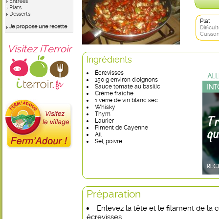
Entrées
Plats
Desserts
Plat
Je propose une recette
Difficult
Cuisson
Visitez iTerroir
Ingrédients
Écrevisses
150 g environ d'oignons
Sauce tomate au basilic
Crème fraîche
1 verre de vin blanc sec
Whisky
Thym
Laurier
Piment de Cayenne
Ail
Sel, poivre
Préparation
Enlevez la tête et le filament de la
écrevisses.