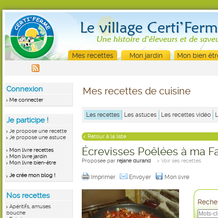
Mes recettes
Mon jardin
Mon bien êtr
Connexion
Mes recettes de cuisine
Me connecter
Les recettes
Les astuces
Les recettes vidéo
Je participe !
Je propose une recette
< Retour à la liste
Je propose une astuce
Écrevisses Poêlées à ma F
Mon livre recettes
Mon livre jardin
Proposée par
rejane durand
> Voir ses recettes
Mon livre bien-être
Je crée mon blog !
Imprimer
Envoyer
Mon livre
Nos recettes
Recher
Apéritifs, amuses
bouche