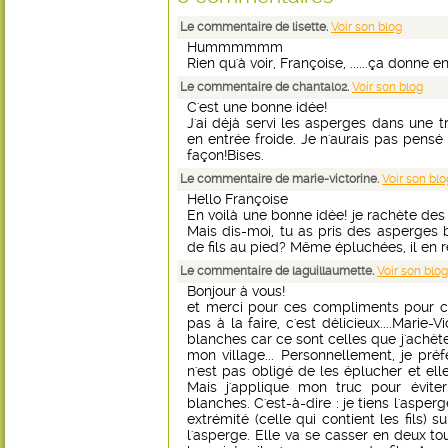
Le commentaire de lisette.
Voir son blog
Hummmmmm
Rien qu'à voir, Françoise, ......ça donne en
Le commentaire de chantal02.
Voir son blog
C'est une bonne idée!
J'ai déjà servi les asperges dans une
en entrée froide. Je n'aurais pas pensé
façon!Bises.
Le commentaire de marie-victorine.
Voir son blo
Hello Françoise
En voilà une bonne idée! je rachète des 
Mais dis-moi, tu as pris des asperges b
de fils au pied? Même épluchées, il en re
Le commentaire de laguillaumette.
Voir son blog
Bonjour à vous!
et merci pour ces compliments pour ce
pas à la faire, c'est délicieux....Marie-V
blanches car ce sont celles que j'achèt
mon village... Personnellement, je préf
n'est pas obligé de les éplucher et ell
Mais j'applique mon truc pour éviter
blanches. C'est-à-dire : je tiens l'asperg
extrémité (celle qui contient les fils) s
l'asperge. Elle va se casser en deux to