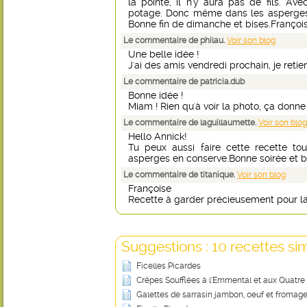
la pointe, il n'y aura pas de fils. Avec
potage. Donc même dans les asperges b
Bonne fin de dimanche et bises.François
Le commentaire de philau.
Voir son blog
Une belle idée !
J'ai des amis vendredi prochain, je retie
Le commentaire de patricia.dub
Bonne idée !
Miam ! Rien qu'à voir la photo, ça donne
Le commentaire de laguillaumette.
Voir son blog
Hello Annick!
Tu peux aussi faire cette recette to
asperges en conserve.Bonne soirée et b
Le commentaire de titanique.
Voir son blog
Françoise
Recette à garder précieusement pour la g
Suggestions : 10 recettes sim
Ficelles Picardes
Crêpes Soufflées à l’Emmental et aux Quatre
Galettes de sarrasin jambon, oeuf et fromag