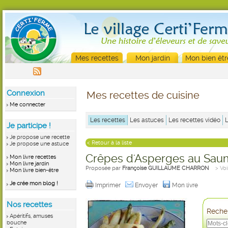
Mes recettes
Mon jardin
Mon bien êtr
Connexion
Mes recettes de cuisine
Me connecter
Les recettes
Les astuces
Les recettes vidéo
Je participe !
Je propose une recette
< Retour à la liste
Je propose une astuce
Crêpes d'Asperges au Sa
Mon livre recettes
Mon livre jardin
Proposée par
Françoise GUILLAUME CHARRON
> Voi
Mon livre bien-être
Je crée mon blog !
Imprimer
Envoyer
Mon livre
Nos recettes
Recher
Apéritifs, amuses
bouche