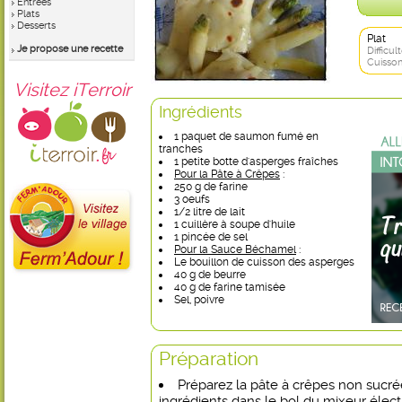
Entrées
Plats
Desserts
Plat
Je propose une recette
Difficult
Cuisson
Visitez iTerroir
Ingrédients
1 paquet de saumon fumé en
tranches
1 petite botte d'asperges fraîches
Pour la Pâte à Crêpes
:
250 g de farine
3 oeufs
1/2 litre de lait
1 cuillère à soupe d'huile
1 pincée de sel
Pour la Sauce Béchamel
:
Le bouillon de cuisson des asperges
40 g de beurre
40 g de farine tamisée
Sel, poivre
Préparation
Préparez la pâte à crêpes non sucré
ingrédients dans le bol du mixeur élect