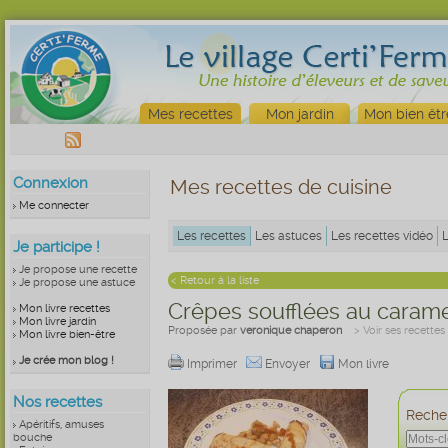
Mes recettes
Mon jardin
Mon bien êtr
Connexion
Mes recettes de cuisine
Me connecter
Les recettes
Les astuces
Les recettes vidéo
Je participe !
Je propose une recette
< Retour à la liste
Je propose une astuce
Crêpes soufflées au carame
Mon livre recettes
Mon livre jardin
Proposée par
veronique chaperon
> Voir ses recettes
Mon livre bien-être
Je crée mon blog !
Imprimer
Envoyer
Mon livre
Nos recettes
Recher
Apéritifs, amuses
bouche