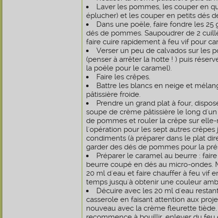
Laver les pommes, les couper en quar
éplucher) et les couper en petits dés 
Dans une poële, faire fondre les 25 
dés de pommes. Saupoudrer de 2 cuillè
faire cuire rapidement à feu vif pour ca
Verser un peu de calvados sur les p
(penser à arrêter la hotte ! ) puis réser
la poële pour le caramel).
Faire les crêpes.
Battre les blancs en neige et méla
pâtissière froide.
Prendre un grand plat à four, dispose
soupe de crème pâtissière le long d'u
de pommes et rouler la crêpe sur el
l'opération pour les sept autres crêpe
condiments (à préparer dans le plat dir
garder des dés de pommes pour la pré
Préparer le caramel au beurre : faire 
beurre coupé en dés au micro-ondes. M
20 ml d'eau et faire chauffer à feu vi
temps jusqu'à obtenir une couleur amb
Décuire avec les 20 ml d'eau restants
casserole en faisant attention aux proje
nouveau avec la crème fleurette tièd
recommence à bouillir, enlever du feu e