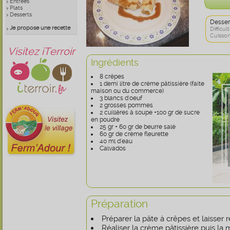
Entrées
Plats
Desserts
Desser
Je propose une recette
Difficult
Cuisson
Visitez iTerroir
Ingrédients
8 crêpes
1 demi litre de crème pâtissière (faite
maison ou du commerce)
3 blancs d'oeuf
2 grosses pommes
2 cuillères à soupe +100 gr de sucre
en poudre
25 gr + 60 gr de beurre salé
60 gr de crème fleurette
40 ml d'eau
Calvados
Préparation
Préparer la pâte à crêpes et laisser 
Réaliser la crème pâtissière puis la me