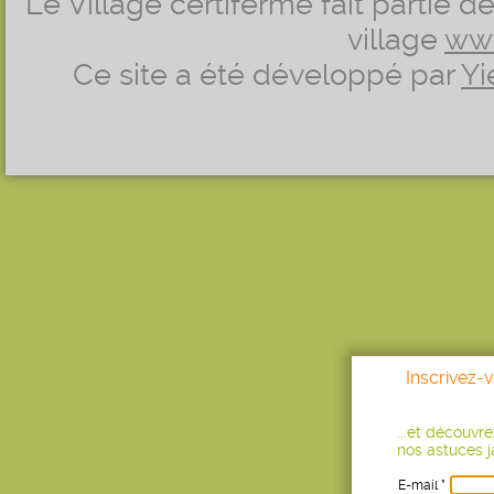
Le Village certiferme fait partie 
village
ww
Ce site a été développé par
Yi
Inscrivez-
...et découvr
nos astuces ja
E-mail *