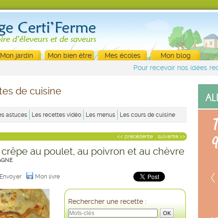
Mon jardin
Mon bien être
Mes écoles
Mon blog
Pour recevoir nos idées rec
tes de cuisine
es astuces
Les recettes vidéo
Les menus
Les cours de cuisine
<< précédente
suivante >>
 crêpe au poulet, au poivron et au chèvre
AGNE
Envoyer
Mon livre
Rechercher une recette :