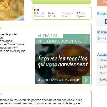
Plat
Difficulté :
Facile
Préparation :
20 min
Suive
Cuisson :
20 min
Pour :
2 pers
s
Inscri
ope de poulet
uge
 chavignol
oupe d’huile d’olive
ncées de thym
 café de miel liquide
Actus
Trouv
Le th
Quiz 
Santé
n
erole, faites revenir le poivron épépiné et émincé dans l’huile
oyen et à couvert pendant 10 minutes, en remuant de temps en