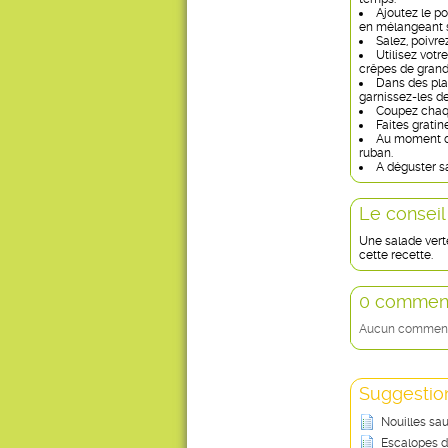
Ajoutez le po
en mélangeant 
Salez, poivr
Utilisez votr
crêpes de grand
Dans des plat
garnissez-les de
Coupez chaqu
Faites gratine
Au moment de
ruban.
A déguster s
Le conseil
Une salade vert
cette recette.
0 comment
Aucun commentai
Suggestion
Nouilles sau
Escalopes d