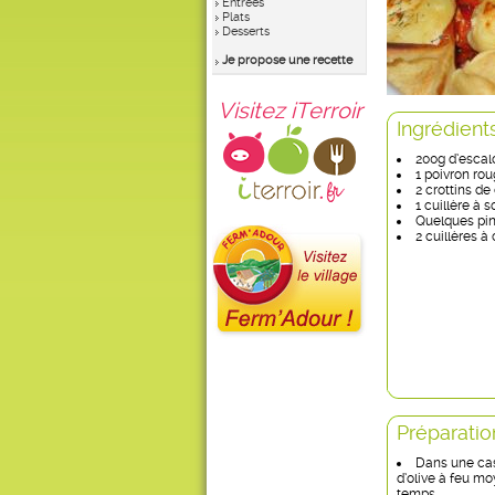
Entrées
Plats
Desserts
Je propose une recette
Visitez iTerroir
Ingrédient
200g d’escal
1 poivron ro
2 crottins de
1 cuillère à s
Quelques pi
2 cuillères à
Préparatio
Dans une cass
d’olive à feu m
temps.