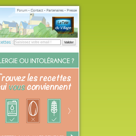
Forum
-
Contact
-
Partenaires
-
Presse
ettes :