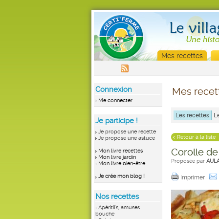
Mes recettes
Connexion
Mes recet
Me connecter
Les recettes
L
Je participe !
Je propose une recette
< Retour à la liste
Je propose une astuce
Corolle de
Mon livre recettes
Mon livre jardin
Proposée par
AUL
Mon livre bien-être
Je crée mon blog !
Imprimer
Nos recettes
Apéritifs, amuses
bouche