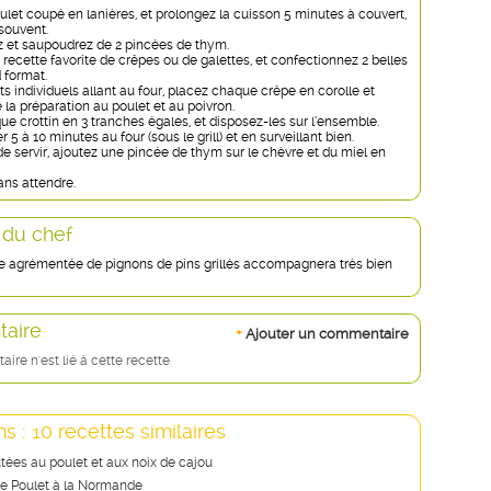
ulet coupé en lanières, et prolongez la cuisson 5 minutes à couvert,
souvent.
ez et saupoudrez de 2 pincées de thym.
e recette favorite de crêpes ou de galettes, et confectionnez 2 belles
 format.
s individuels allant au four, placez chaque crêpe en corolle et
 la préparation au poulet et au poivron.
e crottin en 3 tranches égales, et disposez-les sur l’ensemble.
r 5 à 10 minutes au four (sous le grill) et en surveillant bien.
 servir, ajoutez une pincée de thym sur le chèvre et du miel en
ans attendre.
 du chef
e agrémentée de pignons de pins grillés accompagnera très bien
aire
+
Ajouter un commentaire
re n'est lié à cette recette
s : 10 recettes similaires
tées au poulet et aux noix de cajou
e Poulet à la Normande