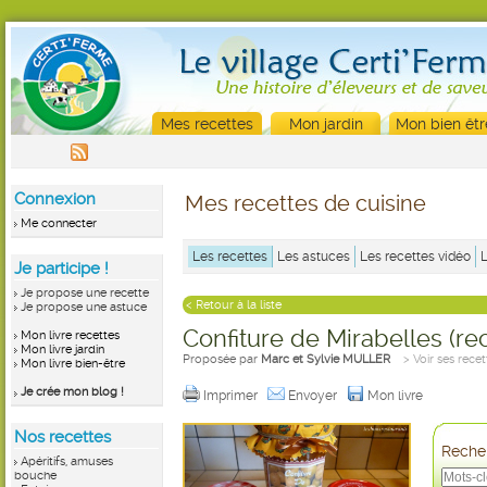
Mes recettes
Mon jardin
Mon bien êtr
Connexion
Mes recettes de cuisine
Me connecter
Les recettes
Les astuces
Les recettes vidéo
Je participe !
Je propose une recette
< Retour à la liste
Je propose une astuce
Confiture de Mirabelles (rec
Mon livre recettes
Mon livre jardin
Proposée par
Marc et Sylvie MULLER
> Voir ses recet
Mon livre bien-être
Je crée mon blog !
Imprimer
Envoyer
Mon livre
Nos recettes
Recher
Apéritifs, amuses
bouche