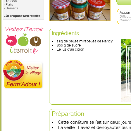
Entrées
Plats
Desserts
Accom
Je propose une recette
Difficult
Cuisson
Visitez iTerroir
Ingrédients
1 kg de belles mirabelles de Nancy
800 g de sucre
Le jus d'un citron
Préparation
Cette confiture se fait sur deux jours
La veille : Lavez et dénoyautez les m