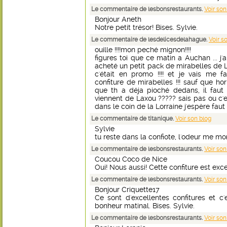
Le commentaire de lesbonsrestaurants.
Voir son
Bonjour Aneth
Notre petit trésor! Bises. Sylvie.
Le commentaire de lesdelicesdelahague.
Voir s
ouille !!!!mon peché mignon!!!!
figures toi que ce matin a Auchan ... j'ai f
acheté un petit pack de mirabelles de L
c'était en promo !!!! et je vais me 
confiture de mirabelles !!! sauf que ho
que th a déja pioché dedans, il faut que
viennent de Laxou ????? sais pas ou c'e
dans le coin de la Lorraine j'espère faut v
Le commentaire de titanique.
Voir son blog
Sylvie
tu reste dans la confiote, l'odeur me mon
Le commentaire de lesbonsrestaurants.
Voir son
Coucou Coco de Nice
Oui! Nous aussi! Cette confiture est excel
Le commentaire de lesbonsrestaurants.
Voir son
Bonjour Criquette17
Ce sont d'excellentes confitures et c'e
bonheur matinal. Bises. Sylvie.
Le commentaire de lesbonsrestaurants.
Voir son