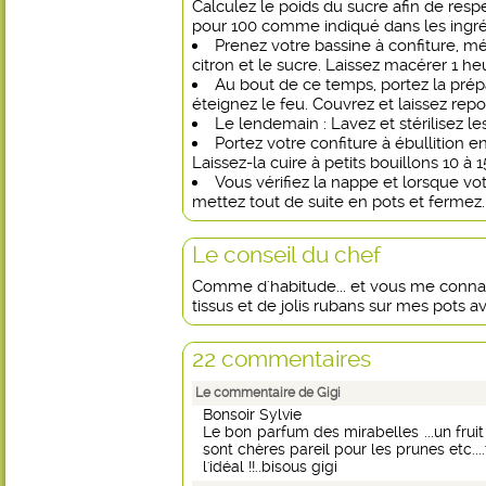
Calculez le poids du sucre afin de resp
pour 100 comme indiqué dans les ingré
Prenez votre bassine à confiture, mél
citron et le sucre. Laissez macérer 1 he
Au bout de ce temps, portez la prép
éteignez le feu. Couvrez et laissez repos
Le lendemain : Lavez et stérilisez le
Portez votre confiture à ébullition e
Laissez-la cuire à petits bouillons 10 à 
Vous vérifiez la nappe et lorsque vo
mettez tout de suite en pots et fermez. L
Le conseil du chef
Comme d'habitude... et vous me connais
tissus et de jolis rubans sur mes pots av
22 commentaires
Le commentaire de Gigi
Bonsoir Sylvie
Le bon parfum des mirabelles ...un fruit t
sont chères pareil pour les prunes etc...
l'idéal !!..bisous gigi