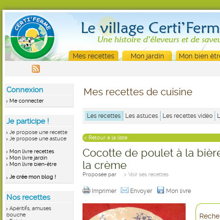
Mes recettes
Mon jardin
Mon bien êtr
Connexion
Mes recettes de cuisine
Me connecter
Les recettes
Les astuces
Les recettes vidéo
Je participe !
Je propose une recette
< Retour à la liste
Je propose une astuce
Cocotte de poulet à la biè
Mon livre recettes
Mon livre jardin
la crème
Mon livre bien-être
Proposée par
> Voir ses recettes
Je crée mon blog !
Imprimer
Envoyer
Mon livre
Nos recettes
Apéritifs, amuses
bouche
Recher