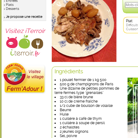
Entrées
Plats
Desserts
Je propose une recette
Plat
Difficult
Visitez iTerroir
Cuisson
Ingrédients
1 poulet fermier de 1 kg 500
500 g de champignons de Paris
Une dizaine de petites pommes de
terre fermes type "grenailles"
33 cl de bière brune
10 cl de crème fraîche
1/2 cube de bouillon de volaille
Beurre
Huile
1 cuillère à café de thym
1 cuillère à soupe de persil
2 échalotes
2 jeunes oignons
Sel, poivre