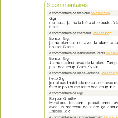
6 commentaires
Le commentaire de titanique.
Voir son blog
Gigi
moi aussi, j'aime la bière et le poulet à l
bises
Le commentaire de chantal02.
Voir son blog
Bonsoir Gigi
j'aime bien cuisiner avec la bière; le 
boisson!Bisous.
Le commentaire de lesbonsrestaurants.
Voir son
Bonsoir Gigi
J'aime cuisiner avec de la bière. Ton 
plait beaucoup. Bises. Sylvie.
Le commentaire de marie-victorine.
Voir son blo
hello Gigi
je n'ai pas l'habitude de cuisiner avec d
faire le poulet me tente beaucoup. biz
Le commentaire de Gigi
Bonjour Ginette
Merci pour ton com......probablement ava
avec un morceau de sucre ça adoucit
..bisous....gigi
Le commentaire de campagneetmer.
Voir son b