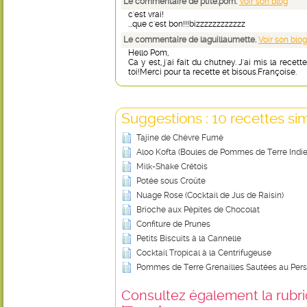
Le commentaire de ptite.pom.
Voir son blog
c'est vrai!
...que c'est bon!!!bizzzzzzzzzzzz
Le commentaire de laguillaumette.
Voir son blog
Hello Pom,
Ca y est, j'ai fait du chutney. J'ai mis la rece
toi!Merci pour ta recette et bisous.Françoise.
Suggestions : 10 recettes sim
Tajine de Chèvre Fumé
Aloo Kofta (Boules de Pommes de Terre Indi
Milk-Shake Crétois
Potée sous Croûte
Nuage Rose (Cocktail de Jus de Raisin)
Brioche aux Pépites de Chocolat
Confiture de Prunes
Petits Biscuits à la Cannelle
Cocktail Tropical à la Centrifugeuse
Pommes de Terre Grenailles Sautées au Persil 
Consultez également la rubriq