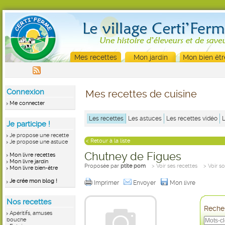
Mes recettes
Mon jardin
Mon bien êtr
Connexion
Mes recettes de cuisine
Me connecter
Les recettes
Les astuces
Les recettes vidéo
Je participe !
Je propose une recette
< Retour à la liste
Je propose une astuce
Chutney de Figues
Mon livre recettes
Mon livre jardin
Proposée par
ptite pom
> Voir ses recettes
> Voir s
Mon livre bien-être
Je crée mon blog !
Imprimer
Envoyer
Mon livre
Nos recettes
Recher
Apéritifs, amuses
bouche