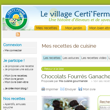
Mes recettes
Mon jardin
Mon bien êtr
Connexion
Mes recettes de cuisine
Me connecter
Les recettes
Les astuces
Les recettes vidéo
Je participe !
Je propose une recette
< Retour à la liste
Je propose une astuce
Chocolats Fourrés Ganache
Mon livre recettes
Mon livre jardin
Proposée par
Ma cuisine gourmande
> Voir ses recet
Mon livre bien-être
Je crée mon blog !
Imprimer
Envoyer
Mon livre
Nos recettes
Recher
Apéritifs, amuses
bouche