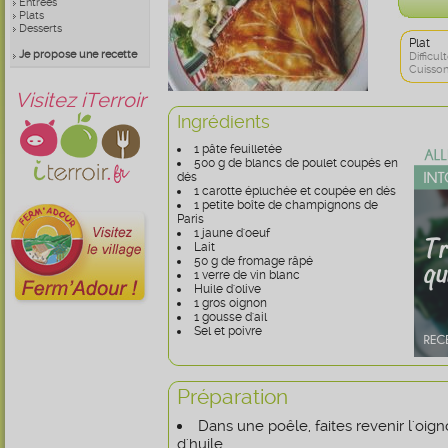
Entrées
Plats
Desserts
Plat
Je propose une recette
Difficult
Cuisson
Visitez iTerroir
Ingrédients
1 pâte feuilletée
500 g de blancs de poulet coupés en
dés
1 carotte épluchée et coupée en dés
1 petite boîte de champignons de
Paris
1 jaune d'oeuf
Lait
50 g de fromage râpé
1 verre de vin blanc
Huile d'olive
1 gros oignon
1 gousse d'ail
Sel et poivre
Préparation
Dans une poêle, faites revenir l'oign
d'huile.