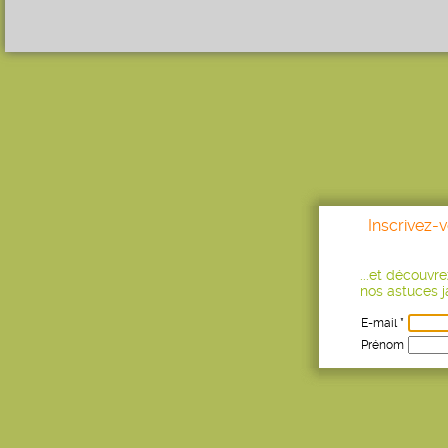
Inscrivez-
...et découvr
nos astuces ja
E-mail *
Prénom
Age