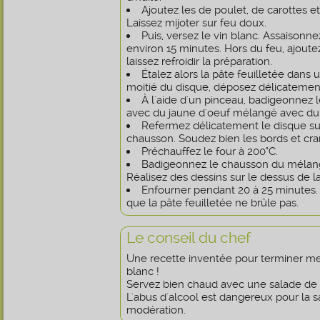
Ajoutez les de poulet, de carottes e
Laissez mijoter sur feu doux.
Puis, versez le vin blanc. Assaisonn
environ 15 minutes. Hors du feu, ajoute
laissez refroidir la préparation.
Étalez alors la pâte feuilletée dans 
moitié du disque, déposez délicatement
À l'aide d'un pinceau, badigeonnez l
avec du jaune d'oeuf mélangé avec du l
Refermez délicatement le disque s
chausson. Soudez bien les bords et cr
Préchauffez le four à 200°C.
Badigeonnez le chausson du mélange
Réalisez des dessins sur le dessus de la
Enfourner pendant 20 à 25 minutes. S
que la pâte feuilletée ne brûle pas.
Le conseil du chef
Une recette inventée pour terminer mes
blanc !
Servez bien chaud avec une salade de 
L'abus d'alcool est dangereux pour la
modération.