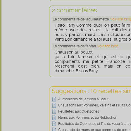
2 commentaires
Le commentaire de laguillaumette.
Voir son blog
Hello Fany,Comme quoi, on peut faire
même avec des restes.....J'ai fait de
nous y partons mardi. Je suis toute co
vent! Bon dimanche à toi aussi et gros b
Le commentaire de fanfan.
Voir son blog
Chausson au poulet
ça a l'air fameux et qu' est-ce qu
compliments ma petite Francoise. 
Meschers! c'est bien, mais en ce
dimanche. Bisous.Fany.
Suggestions : 10 recettes sim
Aumônières de jambon à l'oeuf
Chaussons aux Pommes, Raisins et Fruits Con
Feuilletés aux Quetsches
Nems aux Pommes et au Reblochon
Feuilletés de Quenelles et Ris de veau à la tr
Croustade de munster aux pommes de terre