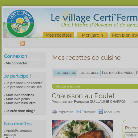
Mes recettes
Mon jardin
Mon bien êtr
Connexion
Mes recettes de cuisine
Me connecter
Les recettes
Les astuces
Les recettes vidéo
Je participe !
Je propose une recette
< Retour à la liste
Je propose une astuce
Chausson au Poulet
Mon livre recettes
Mon livre jardin
Proposée par
Françoise GUILLAUME CHARRON
> Voi
Mon livre bien-être
Je crée mon blog !
Imprimer
Envoyer
Mon livre
Nos recettes
Recher
Apéritifs, amuses
bouche