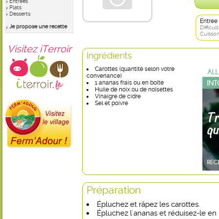
Entrées
Plats
Desserts
Entrée
Je propose une recette
Difficult
Cuisson
Visitez iTerroir
Ingrédients
Carottes (quantité selon votre
convenance)
1 ananas frais ou en boîte
Huile de noix ou de noisettes
Vinaigre de cidre
Sel et poivre
Préparation
Épluchez et râpez les carottes.
Épluchez l'ananas et réduisez-le en