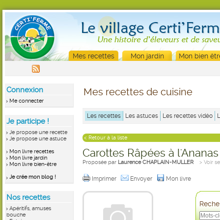
Mes recettes
Mon jardin
Mon bien êtr
Connexion
Mes recettes de cuisine
Me connecter
Les recettes
Les astuces
Les recettes vidéo
Je participe !
Je propose une recette
< Retour à la liste
Je propose une astuce
Carottes Râpées à l'Ananas
Mon livre recettes
Mon livre jardin
Proposée par
Laurence CHAPLAIN-MULLER
> Voir s
Mon livre bien-être
Je crée mon blog !
Imprimer
Envoyer
Mon livre
Nos recettes
Recher
Apéritifs, amuses
bouche