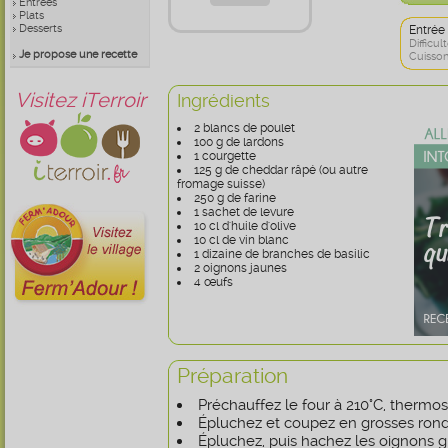
Entrées
Plats
Desserts
Entrée
Difficult
Je propose une recette
Cuisson
Visitez iTerroir
Ingrédients
2 blancs de poulet
100 g de lardons
1 courgette
125 g de cheddar râpé (ou autre
fromage suisse)
250 g de farine
1 sachet de levure
10 cl d'huile d'olive
10 cl de vin blanc
1 dizaine de branches de basilic
2 oignons jaunes
4 œufs
Préparation
Préchauffez le four à 210°C, thermost
Épluchez et coupez en grosses ronde
Épluchez, puis hachez les oignons 