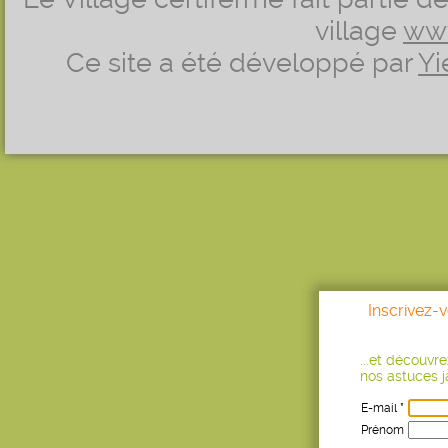
village
ww
Ce site a été développé par
Yi
Inscrivez-
...et découvr
nos astuces ja
E-mail *
Prénom