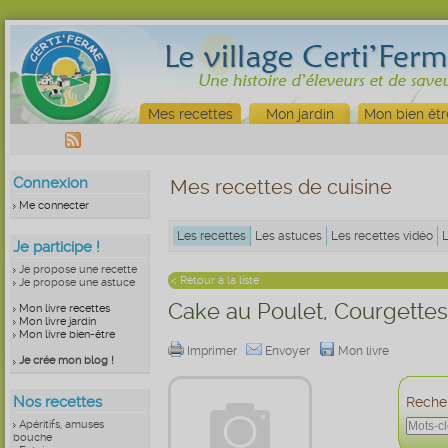
Mes recettes
Mon jardin
Mon bien êtr
Connexion
Mes recettes de cuisine
Me connecter
Les recettes
Les astuces
Les recettes vidéo
Je participe !
Je propose une recette
< Retour à la liste
Je propose une astuce
Cake au Poulet, Courgettes 
Mon livre recettes
Mon livre jardin
Mon livre bien-être
Imprimer
Envoyer
Mon livre
Je crée mon blog !
Nos recettes
Recher
Apéritifs, amuses
bouche