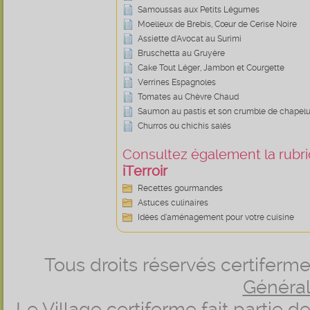
Samoussas aux Petits Légumes
Moelleux de Brebis, Cœur de Cerise Noire
Assiette d'Avocat au Surimi
Bruschetta au Gruyère
Cake Tout Léger, Jambon et Courgette
Verrines Espagnoles
Tomates au Chèvre Chaud
Saumon au pastis et son crumble de chapelur
Churros ou chichis salés
Consultez également la rubriq
iTerroir
Recettes gourmandes
Astuces culinaires
Idées d’aménagement pour votre cuisine
Tous droits réservés certifer
Générale
Le Village certiferme fait partie 