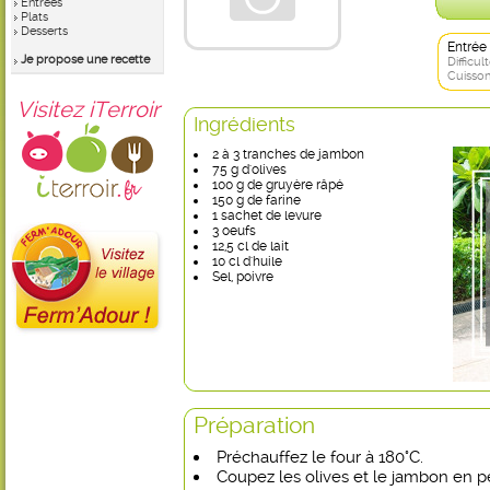
Entrées
Plats
Desserts
Entrée
Je propose une recette
Difficult
Cuisson
Visitez iTerroir
Ingrédients
2 à 3 tranches de jambon
75 g d'olives
100 g de gruyère râpé
150 g de farine
1 sachet de levure
3 oeufs
12,5 cl de lait
10 cl d'huile
Sel, poivre
Préparation
Préchauffez le four à 180°C.
Coupez les olives et le jambon en p