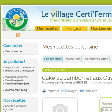
Mes recettes
Mon jardin
Mon bien êtr
Connexion
Mes recettes de cuisine
Me connecter
Les recettes
Les astuces
Les recettes vidéo
Je participe !
Je propose une recette
< Retour à la liste
Je propose une astuce
Cake au Jambon et aux Oli
Mon livre recettes
Mon livre jardin
Proposée par
Catherine LAGROSSE
> Voir ses recette
Mon livre bien-être
Je crée mon blog !
Imprimer
Envoyer
Mon livre
Nos recettes
Recher
Apéritifs, amuses
bouche