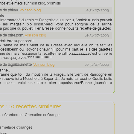
otos et je mets sur mon blog, promis!!!!
 de philau.
Voir son blog
Le 31/07/2009
aïs
 l'intermarché du coin et Françoise au super u, Annick tu dois pouvoir
s les magasin bio sinon.Merci Pom pour l'origine de la farine,
 pas que du poulet !!! en Bresse, donne nous ta recette de galettes
 de ptite.pom.
Voir son blog
Le 31/07/2009
t être super bon!!!!
a farine de maïs vient de la Bresse avec laquelle on faisait les
s!!!beinh oui, soyons chauvin!!!!pour ma part, je fais des galettes
ine de maïs j'essaierai ta recette!merci!!!!bizzzzzzzzzzc'est un verre
 que je vois????!!!!!!!!!!!!!!!!!!!!!
 de laguillaumette.
Voir son blog
Le 31/07/2009
rine....
arine que toi : du moulin de la Forge.... Elle vient de Rancogne en
en trouve ici à Meschers à Super U..... Je note ta recette. Quelle belle
 cake..... Voici une table bien appétissante!Bonne journée à
.
s : 10 recettes similaires
x Cranberries, Grenadine et Orange
marmelade d'oranges
ison