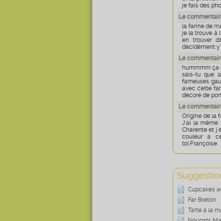
je fais des ph
Le commentaire
la farine de m
je la trouve à
en trouver d
décidément y'a
Le commentaire
hummmm ça doi
sais-tu que l
fameuses gaude
avec cette far
décoré de pommes
Le commentaire
Origine de la fa
J'ai la même f
Charente et j'
couleur a ce
toi.Françoise
Suggestion
Cupcakes au
Far Breton
Tarte à la 
Nougats Ma