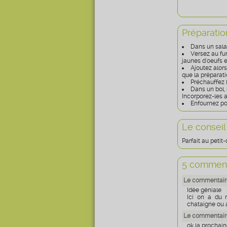
Préparatio
Dans un sala
Versez au fur
jaunes d'oeufs e
Ajoutez alors
que la prépara
Préchauffez l
Dans un bol,
Incorporez-les 
Enfournez po
Le conseil
Parfait au petit-
5 comment
Le commentaire
Idée géniale
Ici on a du 
chataigne ou au
Le commentaire
ok la prochaine