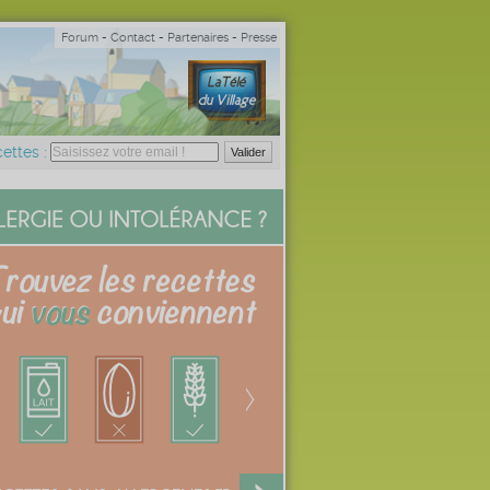
Forum
-
Contact
-
Partenaires
-
Presse
ettes :