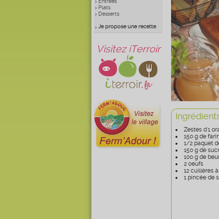
Entrées
Plats
Desserts
Je propose une recette
Visitez iTerroir
Ingrédient
Zestes d'1 or
150 g de far
1/2 paquet d
150 g de suc
100 g de beu
2 oeufs
12 cuillères 
1 pincée de s