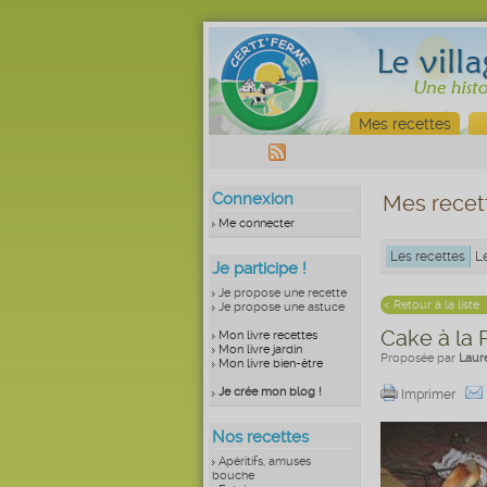
Mes recettes
Connexion
Mes recet
Me connecter
Les recettes
L
Je participe !
Je propose une recette
< Retour à la liste
Je propose une astuce
Cake à la 
Mon livre recettes
Mon livre jardin
Proposée par
Laur
Mon livre bien-être
Je crée mon blog !
Imprimer
Nos recettes
Apéritifs, amuses
bouche