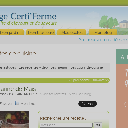
Mon jardin
Mon bien être
Mes écoles
Mon blog
Pour recevoir nos idées rec
tes de cuisine
es astuces
Les recettes vidéo
Les menus
Les cours de cuisine
<< précédente
suivante >>
Farine de Maïs
ence CHAPLAIN-MULLER
> Voir ses recettes
> Voir son blog
Envoyer
Mon livre
Rechercher une recette :