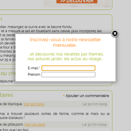
n
dier, mélangez le sucre avec le beurre fondu.
 et à mesure le lait en fouettant sans cesse, puis incorporez les
t le zeste du fruit de votre choix. Mélangez bien.
Inscrivez-vous à notre newsletter
 la farine en pluie et la levure. Remuez énergiquement jusqu'à ce
tion devienne homogène.
mensuelle...
e four à thermostat 5.
 montez les blancs en neige ferme avec une pincée de sel.
...et découvrez nos recettes par thèmes,
au mélange précédent et versez le tout dans un moule à cake.
nos astuces jardin, les actus du village...
ur 25 à 30 minutes de cuisson en surveillant régulièrement.
E-mail *
 du chef
Prénom
Age
* obligatoire
déjeuner !
aires
+
Ajouter un commentaire
 de titanique.
Voir son blog
Le 30/07/2009
mal à trouver plusieurs sortes de farine, comme le mais ou la
tre d'ailleurs !
 de ptite.pom.
Voir son blog
Le 31/07/2009
 fois que j'en fais...