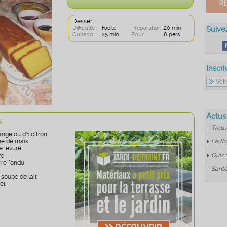
Dessert
Difficulté :
Facile
Préparation :
20 min
Suive
Cuisson :
25 min
Pour :
8 pers
Inscri
Actus
s
Trouv
ange ou d'1 citron
ine de maïs
Le th
e levure
Quiz 
re
rre fondu
Santé
à soupe de lait
el