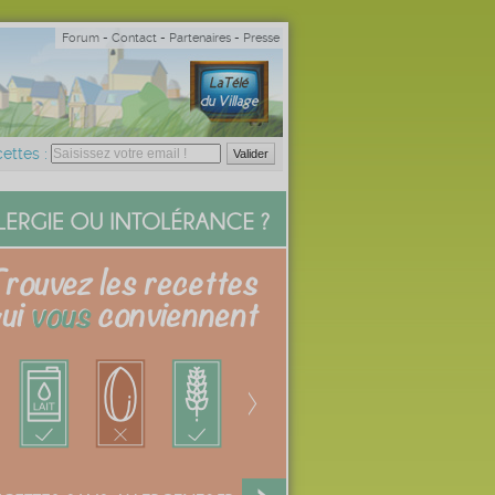
Forum
-
Contact
-
Partenaires
-
Presse
ettes :