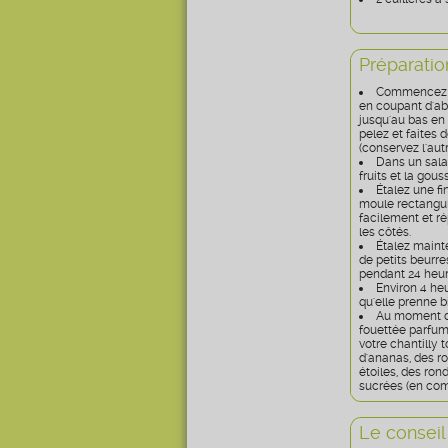
Préparatio
Commencez par
en coupant d'ab
jusqu'au bas en 
pelez et faites
(conservez l'aut
Dans un sala
fruits et la gou
Étalez une fi
moule rectangula
facilement et ré
les côtés.
Étalez maint
de petits beurre
pendant 24 heur
Environ 4 he
qu'elle prenne 
Au moment du 
fouettée parfum
votre chantilly 
d'ananas, des r
étoiles, des ron
sucrées (en co
Le conseil