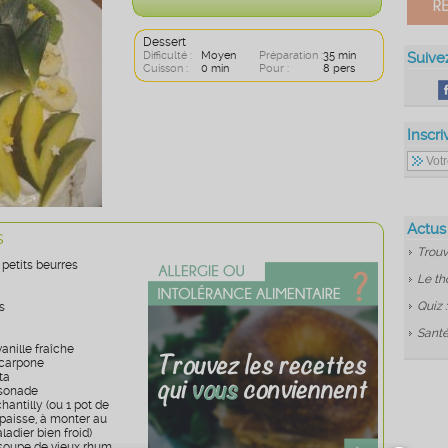
Dessert
Difficulté :
Moyen
Préparation :
35 min
Suive
Cuisson :
0 min
Pour :
8 pers
Inscri
Actus
s
Trouv
 petits beurres
Le th
Quiz 
s
Santé
anille fraîche
scarpone
ta
ssonade
antilly (ou 1 pot de
paisse, à monter au
ladier bien froid)
à soupe de vieux rhum