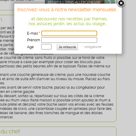
Inscrivez-vous à notre newsletter mensuelle...
...et découvrez nos recettes par thèmes,
n
nos astuces jardin, les actus du village...
 les fruits. Pelez l'ananas (gardez les feuilles pour la décoration)
ord les deux extrémités avec un bon couteau, puis partez du haut
E-mail *
faisant tout le tour et coupez-en la moitié en petits dés. Ensuite,
Prénom
 de même avec une banane, un kiwi et la moitié de la mangue
re partie pour la décoration).
Age
* obligatoire
dier, mélangez le mascarpone avec la ricotta, la cassonade, les
sse de vanille grattée au couteau.
ne couche de crème, sans fruits si possible, sur le fond de votre
ire (moule à cake par exemple) pour coller les biscuits plus
partissez des petits beurres afin de le tapisser. Faites de même sur
enant une couche généreuse de crème, puis une nouvelle couche
s et ainsi de suite afin d'arriver au niveau du moule. Placez au frais
es.
ures avant de servir votre bûche, placez-la au congélateur pour
bien en crème glaçée.
dessert, sortez-la, répartissez sur tous les côtés de la crème
ée au rhum vieux (faite maison si possible sinon ajoutez le rhum à
toute prête) et décorez votre bûche selon vos envies avec les feuilles
ondelles de kiwis, une carambole coupée en lamelles pour faire des
delles de banane, des fines tranches de mangue et des étoiles
mmerce).
 du chef