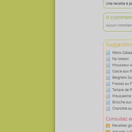
Une recette à pr
0 comment
Aucun commentai
Suggestion
Petits Gâte
Far breton
Mousseux au
Glace aux fr
Beignets S
Fraises au 
Tartare de P
Mousseline 
Brioche aux
Charlotte au
Consultez é
Recettes g
Astuces cul