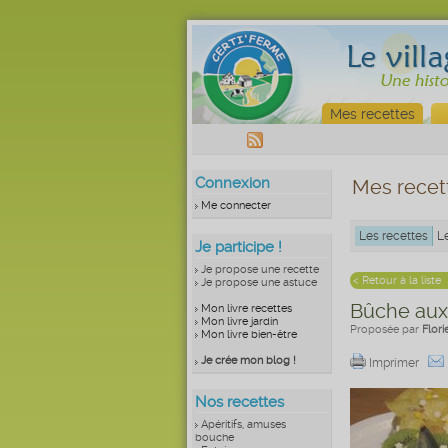
Mes recettes
Connexion
Mes recet
Me connecter
Les recettes
L
Je participe !
Je propose une recette
< Retour à la liste
Je propose une astuce
Bûche aux
Mon livre recettes
Mon livre jardin
Proposée par
Flori
Mon livre bien-être
Je crée mon blog !
Imprimer
Nos recettes
Apéritifs, amuses
bouche