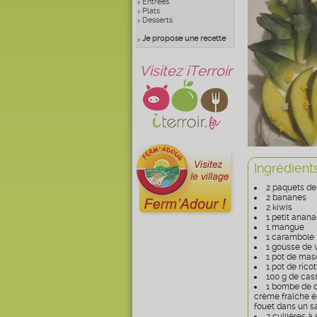
Entrées
Plats
Desserts
Je propose une recette
Visitez iTerroir
Ingrédient
2 paquets de
2 bananes
2 kiwis
1 petit anana
1 mangue
1 carambole
1 gousse de v
1 pot de ma
1 pot de ricot
100 g de ca
1 bombe de ch
crème fraîche é
fouet dans un sa
2 cuillères 