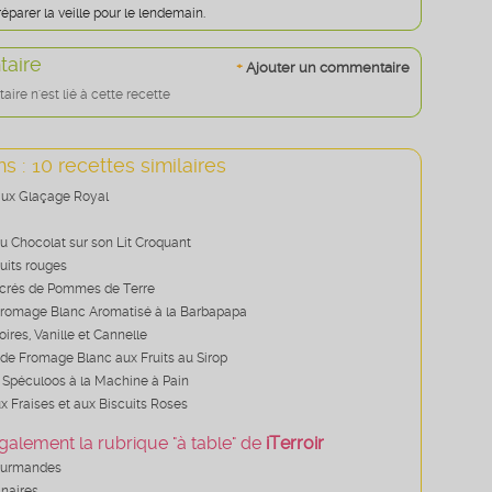
éparer la veille pour le lendemain.
aire
+
Ajouter un commentaire
re n'est lié à cette recette
s : 10 recettes similaires
aux Glaçage Royal
 Chocolat sur son Lit Croquant
uits rouges
ucrés de Pommes de Terre
Fromage Blanc Aromatisé à la Barbapapa
oires, Vanille et Cannelle
de Fromage Blanc aux Fruits au Sirop
 Spéculoos à la Machine à Pain
x Fraises et aux Biscuits Roses
galement la rubrique "à table" de
iTerroir
ourmandes
inaires