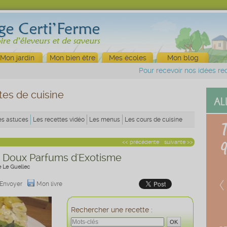
Mon jardin
Mon bien être
Mes écoles
Mon blog
Pour recevoir nos idées rec
tes de cuisine
es astuces
Les recettes vidéo
Les menus
Les cours de cuisine
<< précédente
suivante >>
 Doux Parfums d'Exotisme
e Le Guellec
Envoyer
Mon livre
Rechercher une recette :