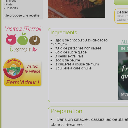
Entrées
Plats
Desserts
Desser
Je propose une recette
Difficult
Cuisson
Visitez iTerroir
Ingrédients
250 g de chocolat (52% de cacao
minimum)
75 g de pistaches non salées
60 g de sucre glace
3 oeufs extra frais
200 g de beurre
2 cuillères à soupe de rhum
1 cuillère à café d'huile
Préparation
Dans un saladier, cassez les oeufs e
blancs. Réservez.