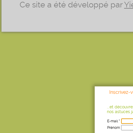
Ce site a été développé par
Yi
Inscrivez-
...et découvr
nos astuces ja
E-mail *
Prénom