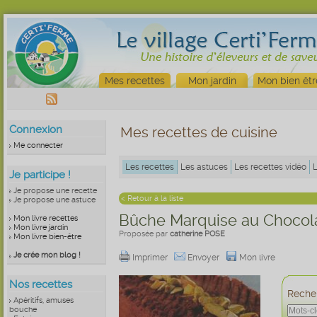
Mes recettes
Mon jardin
Mon bien êtr
Connexion
Mes recettes de cuisine
Me connecter
Les recettes
Les astuces
Les recettes vidéo
Je participe !
Je propose une recette
< Retour à la liste
Je propose une astuce
Bûche Marquise au Chocola
Mon livre recettes
Mon livre jardin
Proposée par
catherine POSE
Mon livre bien-être
Je crée mon blog !
Imprimer
Envoyer
Mon livre
Nos recettes
Recher
Apéritifs, amuses
bouche