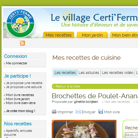
Mes recettes
Mon jardin
Mon bien êtr
Connexion
Mes recettes de cuisine
Me connecter
Les recettes
Les astuces
Les recettes vidéo
Je participe !
Je propose une recette
< Retour à la liste
Je propose une astuce
Brochettes de Poulet-Anan
Mon livre recettes
Mon livre jardin
Proposée par
ginette bonjean
> Voir ses recettes
> 
Mon livre bien-être
Je crée mon blog !
Imprimer
Envoyer
Mon livre
Nos recettes
Recher
Apéritifs, amuses
bouche