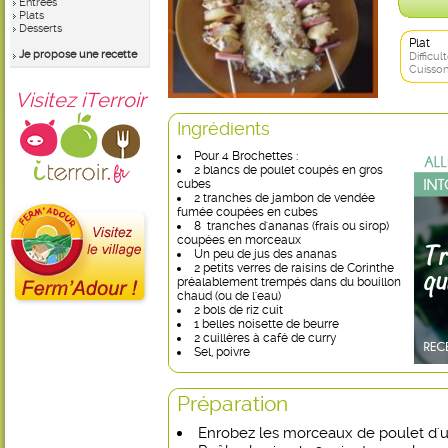
Entrées
Plats
Desserts
Plat
Je propose une recette
Difficult
Cuisson
Visitez iTerroir
Ingrédients
Pour 4 Brochettes :
2 blancs de poulet coupés en gros
cubes
2 tranches de jambon de vendée
fumée coupées en cubes
8 tranches d'ananas (frais ou sirop)
coupées en morceaux
Un peu de jus des ananas
2 petits verres de raisins de Corinthe
préalablement trempés dans du bouillon
chaud (ou de l'eau)
2 bols de riz cuit
1 belles noisette de beurre
2 cuillères à café de curry
Sel, poivre
Préparation
Enrobez les morceaux de poulet d'u