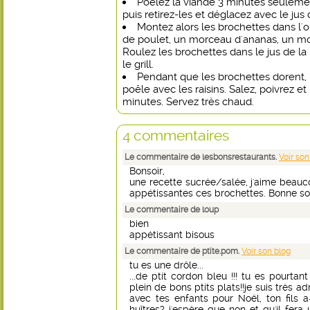
Poêlez la viande 3 minutes seuleme
puis retirez-les et déglacez avec le jus
Montez alors les brochettes dans l'
de poulet, un morceau d'ananas, un mo
Roulez les brochettes dans le jus de la 
le grill.
Pendant que les brochettes dorent, la
poêle avec les raisins. Salez, poivrez 
minutes. Servez très chaud.
4 commentaires
Le commentaire de lesbonsrestaurants.
Voir son
Bonsoir,
une recette sucrée/salée, j'aime beauc
appétissantes ces brochettes. Bonne soir
Le commentaire de loup
bien
appétissant bisous
Le commentaire de ptite.pom.
Voir son blog
tu es une drôle...
...de ptit cordon bleu !!! tu es pourtan
plein de bons ptits plats!!je suis très a
avec tes enfants pour Noël, ton fils 
huîtres? j'espère que non et qu'il fer