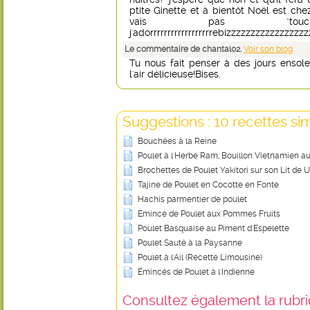
ptite Ginette et à bientôt Noël est ch
vais pas "toucher t
j'adorrrrrrrrrrrrrrrrrrebizzzzzzzzzzzzzzzz
Le commentaire de chantal02.
Voir son blog
Tu nous fait penser à des jours ensolei
l'air délicieuse!Bises.
Suggestions : 10 recettes sim
Bouchées à la Reine
Poulet à l'Herbe Ram, Bouillon Vietnamien au
Brochettes de Poulet Yakitori sur son Lit d
Tajine de Poulet en Cocotte en Fonte
Hachis parmentier de poulet
Emincé de Poulet aux Pommes Fruits
Poulet Basquaise au Piment d'Espelette
Poulet Sauté à la Paysanne
Poulet à l'Ail (Recette Limousine)
Émincés de Poulet à l'Indienne
Consultez également la rubriq