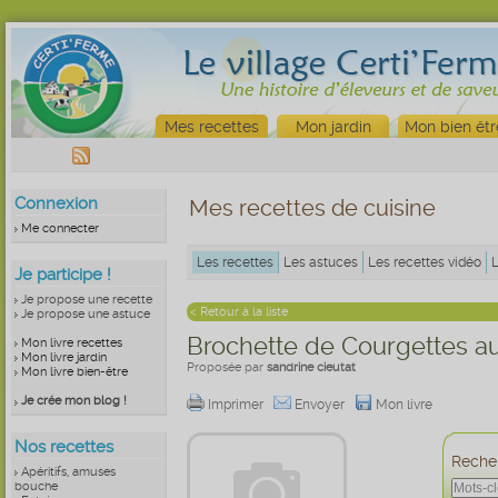
Mes recettes
Mon jardin
Mon bien êtr
Connexion
Mes recettes de cuisine
Me connecter
Les recettes
Les astuces
Les recettes vidéo
Je participe !
Je propose une recette
< Retour à la liste
Je propose une astuce
Brochette de Courgettes au
Mon livre recettes
Mon livre jardin
Proposée par
sandrine cieutat
Mon livre bien-être
Je crée mon blog !
Imprimer
Envoyer
Mon livre
Nos recettes
Recher
Apéritifs, amuses
bouche