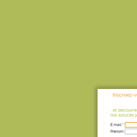
Inscrivez-
...et découvr
nos astuces ja
E-mail *
Prénom