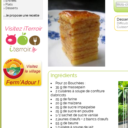
Entrées
Plats
Desserts
Je propose une recette
Desser
Difficult
Visitez iTerroir
Cuisson
Ingrédients
Pour 20 Bouchées :
35 g de massepain
2 cuillères à soupe de confiture
d'abricots
25 g de farine
20 g de maïzena
25 g de sucre impalpable
25 g de sucre en poudre
1/2 sachet de sucre vanillé
2 jaunes d'œufs + 2 blancs d'œufs
55 g de beurre
1 cuillère à soupe de lait