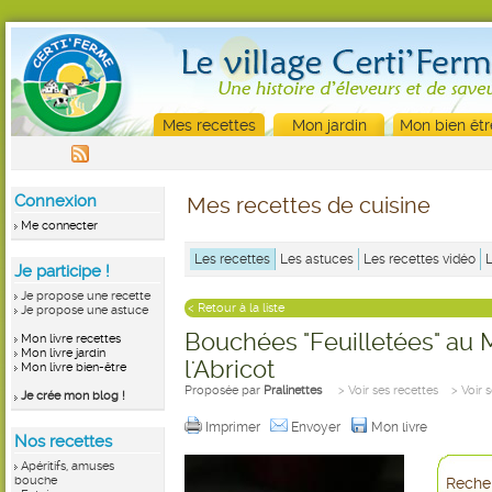
Mes recettes
Mon jardin
Mon bien êtr
Connexion
Mes recettes de cuisine
Me connecter
Les recettes
Les astuces
Les recettes vidéo
Je participe !
Je propose une recette
< Retour à la liste
Je propose une astuce
Bouchées "Feuilletées" au 
Mon livre recettes
Mon livre jardin
l'Abricot
Mon livre bien-être
Proposée par
Pralinettes
> Voir ses recettes
> Voir 
Je crée mon blog !
Imprimer
Envoyer
Mon livre
Nos recettes
Apéritifs, amuses
bouche
Recher