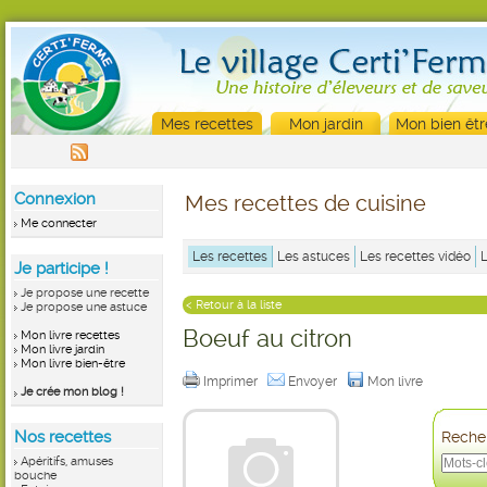
Mes recettes
Mon jardin
Mon bien êtr
Connexion
Mes recettes de cuisine
Me connecter
Les recettes
Les astuces
Les recettes vidéo
Je participe !
Je propose une recette
< Retour à la liste
Je propose une astuce
Boeuf au citron
Mon livre recettes
Mon livre jardin
Mon livre bien-être
Imprimer
Envoyer
Mon livre
Je crée mon blog !
Nos recettes
Recher
Apéritifs, amuses
bouche