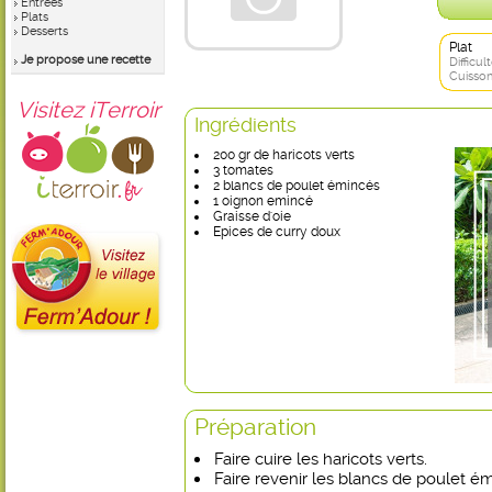
Entrées
Plats
Desserts
Plat
Je propose une recette
Difficult
Cuisson
Visitez iTerroir
Ingrédients
200 gr de haricots verts
3 tomates
2 blancs de poulet émincés
1 oignon emincé
Graisse d'oie
Epices de curry doux
Préparation
Faire cuire les haricots verts.
Faire revenir les blancs de poulet é