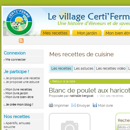
Mes recettes
Mon jardin
Mon bien êtr
Connexion
Mes recettes de cuisine
Me connecter
Les recettes
Les astuces
Les recettes vidéo
Je participe !
Je propose une recette
< Retour à la liste
Je propose une astuce
Blanc de poulet aux haricot
Mon livre recettes
Mon livre jardin
Proposée par
nathalie kergoat
> Voir ses recettes
Mon livre bien-être
Je crée mon blog !
Imprimer
Envoyer
Mon livre
Nos recettes
Recher
Apéritifs, amuses
bouche