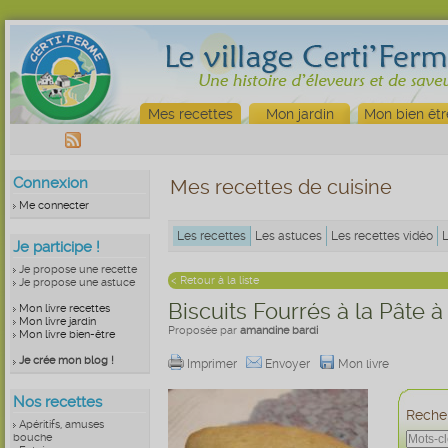
Mes recettes
Mon jardin
Mon bien êtr
Connexion
Mes recettes de cuisine
Me connecter
Les recettes
Les astuces
Les recettes vidéo
Je participe !
Je propose une recette
< Retour à la liste
Je propose une astuce
Biscuits Fourrés à la Pâte à
Mon livre recettes
Mon livre jardin
Proposée par
amandine bardi
Mon livre bien-être
Je crée mon blog !
Imprimer
Envoyer
Mon livre
Nos recettes
Recher
Apéritifs, amuses
bouche