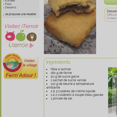
Entrées
Plats
Desserts
Desser
Je propose une recette
Difficult
Cuisson
Visitez iTerroir
Ingrédients
Pâte à tartiner
180 g de farine
50 g de sucre glace
1 sachet de sucre vanillé
120 g de beurre à température
ambiante
2 à 3 cuillères de crème liquide
1 à 2 cuillère(s) à soupe d'eau glacée
1 pincée de sel