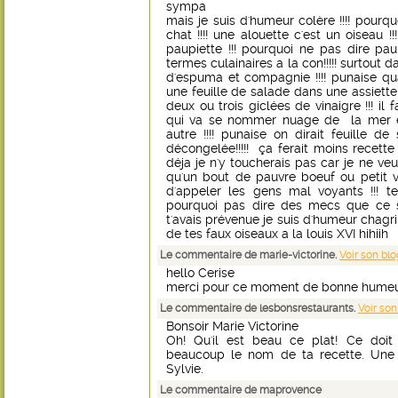
sympa
mais je suis d'humeur colère !!!! pourq
chat !!!! une alouette c'est un oiseau !
paupiette !!! pourquoi ne pas dire paup
termes culainaires a la con!!!!! surtout d
d'espuma et compagnie !!!! punaise qu
une feuille de salade dans une assiette
deux ou trois giclées de vinaigre !!! il
qui va se nommer nuage de la mer et
autre !!!! punaise on dirait feuille d
décongelée!!!!! ça ferait moins recette !
déja je n'y toucherais pas car je ne v
qu'un bout de pauvre boeuf ou petit v
d'appeler les gens mal voyants !!! te
pourquoi pas dire des mecs que ce son
t'avais prévenue je suis d'humeur chagrin
de tes faux oiseaux a la louis XVI hihiih
Le commentaire de marie-victorine.
Voir son blo
hello Cerise
merci pour ce moment de bonne humeu
Le commentaire de lesbonsrestaurants.
Voir son
Bonsoir Marie Victorine
Oh! Qu'il est beau ce plat! Ce doit 
beaucoup le nom de ta recette. Une 
Sylvie.
Le commentaire de maprovence