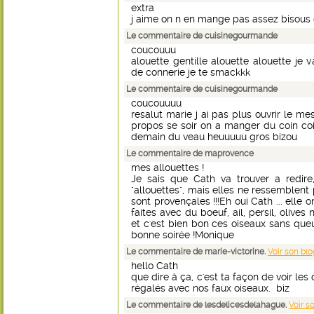
extra
j aime on n en mange pas assez bisous 
Le commentaire de cuisinegourmande
coucouuu
alouette gentille alouette alouette je 
de connerie je te smackkk
Le commentaire de cuisinegourmande
coucouuuu
resalut marie j ai pas plus ouvrir le 
propos se soir on a manger du coin co
demain du veau heuuuuu gros bizou
Le commentaire de maprovence
mes allouettes !
Je sais que Cath va trouver a redire
"allouettes", mais elles ne ressemblent p
sont provençales !!!Eh oui Cath ... elle on
faites avec du boeuf, ail, persil, olives n
et c'est bien bon ces oiseaux sans queue
bonne soirée !Monique
Le commentaire de marie-victorine.
Voir son blo
hello Cath
que dire à ça, c'est ta façon de voir l
régalés avec nos faux oiseaux. biz
Le commentaire de lesdelicesdelahague.
Voir s