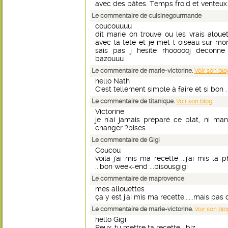
avec des pâtes. Temps froid et venteux.
Le commentaire de cuisinegourmande
coucouuuu
dit marie on trouve ou les vrais alou
avec la tete et je met l oiseau sur mon
sais pas j hesite rhoooooj deconne
bazouuu
Le commentaire de marie-victorine.
Voir son blo
hello Nath
C'est tellement simple à faire et si bon . 
Le commentaire de titanique.
Voir son blog
Victorine
je n'ai jamais préparé ce plat, ni m
changer ?bises
Le commentaire de Gigi
Coucou
voila j'ai mis ma recette ...j'ai mis la
...bon week-end ...bisousgigi
Le commentaire de maprovence
mes allouettes
ça y est j'ai mis ma recette......mais pa
Le commentaire de marie-victorine.
Voir son blo
hello Gigi
Peux-tu mettre ta recette . biz