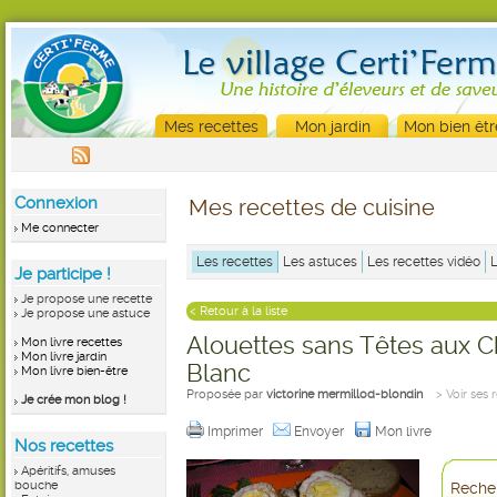
Mes recettes
Mon jardin
Mon bien êtr
Connexion
Mes recettes de cuisine
Me connecter
Les recettes
Les astuces
Les recettes vidéo
Je participe !
Je propose une recette
< Retour à la liste
Je propose une astuce
Alouettes sans Têtes aux 
Mon livre recettes
Mon livre jardin
Blanc
Mon livre bien-être
Proposée par
victorine mermillod-blondin
> Voir ses 
Je crée mon blog !
Imprimer
Envoyer
Mon livre
Nos recettes
Apéritifs, amuses
bouche
Recher