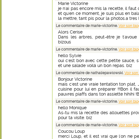
Marie Victorine
je n'ai pas encore mis la recette, il faut
et qu'en ce moment, je suis plus en bala
la mettre, tant pis pour la photos.a tr
Le commentaire de marie-victorine.
Voir son blo
Alors Cerise
Dans les arbres, peut-être je t'avoue
bizous
Le commentaire de marie-victorine.
Voir son blo
hello Sylvie
oui c'est bon avec cette petite sauce
et une salade voilà un bon repas. biz
Le commentaire de nathaliepawlowski.
Voir son
Bonjour Victorine
mais c'est une vraie tentation ton plat, 
cuisine pour lui en préparer !!!Bon il f
pauvres piaffs dans ton assiette hihihi !
Le commentaire de marie-victorine.
Voir son blo
hello Monique
As-tu mis la recette des allouettes pro
pour ta visite. biz
Le commentaire de marie-victorine.
Voir son blo
Coucou Loup
merci Loup, et il est vrai que l'on ne p