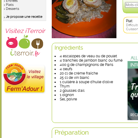
Entrées
Plats
Desserts
Je propose une recette
Plat
Difficult
Visitez iTerroir
Cuisson
Ingrédients
4 escalopes de veau ou de poulet
4 tranches de jambon blanc ou fumé
400 g de champignons de Paris
4 oeufs
20 cl de crème fraîche
25 cl de vin blanc
1 cuillère à soupe d'huile d'olive
Thym
2 gousses d'ail
1 oignon
Sel, poivre
Préparation