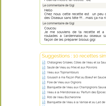
Le commentaire de Gigi
Hello
Chez nous cette recette est un peu d
des Oiseaux sans tête !!!!.....mais ça n'a r
Le commentaire de Gigi
Coucou
Je me souviens de ta recette et a 
roulades a l'ardennaise..ou oiseaux s
façon de les préparer bisous gigi
Suggestions : 10 recettes sim
Châtaignes Grillées, Côtes de Veau et sa Sa
Sauté de Veau au Miel et aux Poivrons
Veau aux Topinambours
Goulash à ma Façon (Plat au Boeuf en Sauce
Foie de Veau aux Oignons
Blanquette de Veau aux Champignons Sauv
Veau à la Méridionale au "Parfum des Épices
Rôti de Veau Bûcheronne
Blanquette de Veau à la Vanille et au Lait d