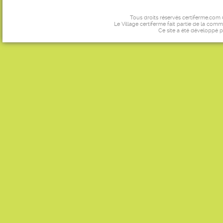
Tous droits réservés certiferme.com
Le Village certiferme fait partie de la comm
Ce site a été développé 