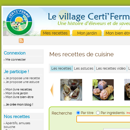
Mes recettes
Mon jardin
Mon bien êtr
Connexion
Mes recettes de cuisine
Me connecter
Les recettes
Les astuces
Les recettes vidéo
Je participe !
Je propose une recette
Je propose une astuce
Mon livre recettes
Mon livre jardin
Mon livre bien-être
Je crée mon blog !
Recherche
Par titre
Par ingrédients
In
Nos recettes
Apéritifs, amuses
bouche