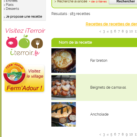
Entrées
> Recherche avancée
+ de critères
Plats
Desserts
Résultats : 183 recettes
Je propose une recette
Recettes de recettes de de
Visitez iTerroir
<
3
4
5
6
7
8
9
10
1
Nom de la recette
Far breton
Beignets de carnaval
Anchoïade
<
3
4
5
6
7
8
9
10
1