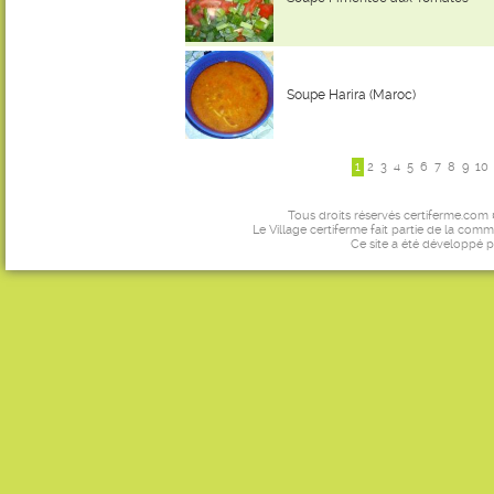
Soupe Harira (Maroc)
1
2
3
4
5
6
7
8
9
10
Tous droits réservés certiferme.com
Le Village certiferme fait partie de la comm
Ce site a été développé 