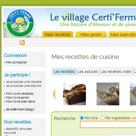
Mes recettes
Mon jardin
Mon bien êtr
Connexion
Mes recettes de cuisine
Me connecter
Les recettes
Les astuces
Les recettes vidéo
Je participe !
Je propose une recette
Je propose une astuce
Mon livre recettes
Mon livre jardin
Mon livre bien-être
Je crée mon blog !
Recherche
Par titre
Par ingrédients
In
Nos recettes
Apéritifs, amuses
bouche