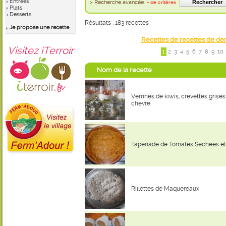
Entrées
> Recherche avancée
+ de critères
Plats
Desserts
Résultats : 183 recettes
Je propose une recette
Recettes de recettes de de
Visitez iTerroir
1
2
3
4
5
6
7
8
9
10
Nom de la recette
Verrines de kiwis, crevettes grises
chèvre
Tapenade de Tomates Séchées et
Rillettes de Maquereaux