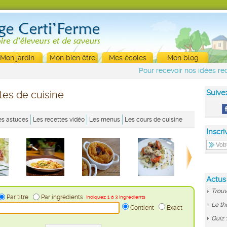
Mon jardin
Mon bien être
Mes écoles
Mon blog
Pour recevoir nos idées rec
Suive
tes de cuisine
es astuces
Les recettes vidéo
Les menus
Les cours de cuisine
Inscri
Actus
Trouv
Par titre
Par ingrédients
Indiquez 1 à 3 ingrédients
Le th
Contient
Exact
Quiz 