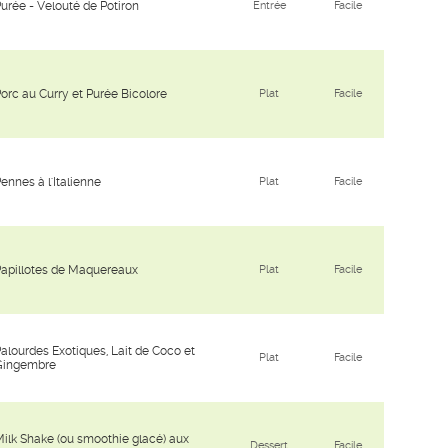
urée - Velouté de Potiron
Entrée
Facile
orc au Curry et Purée Bicolore
Plat
Facile
ennes à l'Italienne
Plat
Facile
apillotes de Maquereaux
Plat
Facile
alourdes Exotiques, Lait de Coco et
Plat
Facile
Gingembre
ilk Shake (ou smoothie glacé) aux
Dessert
Facile