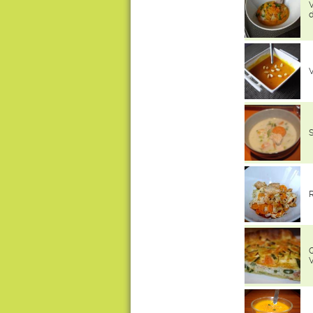
V
V
R
V