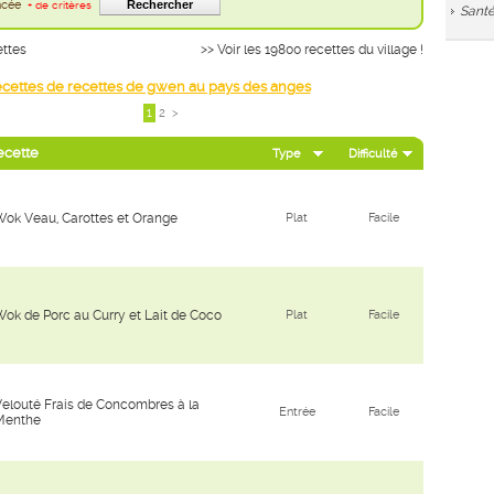
ancée
+ de critères
Santé
ettes
>> Voir les 19800 recettes du village !
cettes de recettes de gwen au pays des anges
1
2
>
ecette
Type
Difficulté
ok Veau, Carottes et Orange
Plat
Facile
ok de Porc au Curry et Lait de Coco
Plat
Facile
elouté Frais de Concombres à la
Entrée
Facile
Menthe