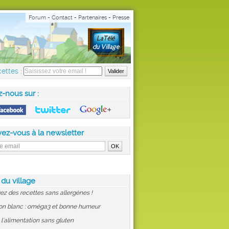
Forum
-
Contact
-
Partenaires
-
Presse
ettes :
z-nous sur :
vez-vous à la newsletter
 du village
ez des recettes sans allergènes !
on blanc : oméga3 et bonne humeur
: l'alimentation sans gluten