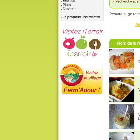
Entrées
> Recherche av
Plats
Desserts
Résultats : 30 rec
Je propose une recette
Re
Visitez iTerroir
Nom de la r
W
W
V