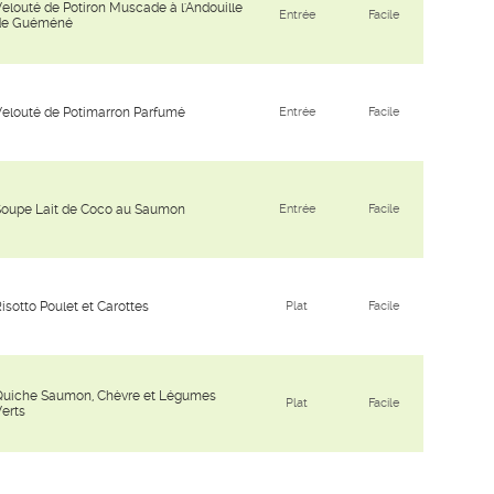
elouté de Potiron Muscade à l'Andouille
Entrée
Facile
de Guéméné
elouté de Potimarron Parfumé
Entrée
Facile
Soupe Lait de Coco au Saumon
Entrée
Facile
isotto Poulet et Carottes
Plat
Facile
Quiche Saumon, Chèvre et Légumes
Plat
Facile
erts